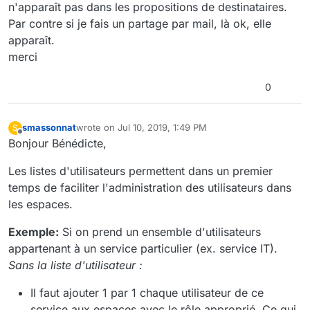
n'apparaît pas dans les propositions de destinataires.
Par contre si je fais un partage par mail, là ok, elle
apparaît.
merci
0
smassonnat
wrote on
Jul 10, 2019, 1:49 PM
S
last edited by smassonnat
Jul 10, 2019, 3:50 PM
Offline
Bonjour Bénédicte,
Les listes d'utilisateurs permettent dans un premier
temps de faciliter l'administration des utilisateurs dans
les espaces.
Exemple:
Si on prend un ensemble d'utilisateurs
appartenant à un service particulier (ex. service IT).
Sans la liste d'utilisateur :
Il faut ajouter 1 par 1 chaque utilisateur de ce
service aux espaces avec le rôle approprié. Ce qui,