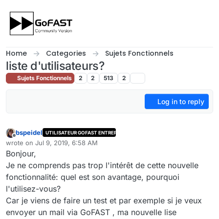
Skip to content
Home
Categories
Sujets Fonctionnels
liste d'utilisateurs?
Sujets Fonctionnels
2
2
513
2
Log in to reply
bspeidel
UTILISATEUR GOFAST ENTREPRISE
Offline
wrote on
Jul 9, 2019, 6:58 AM
last edited by
Bonjour,
Je ne comprends pas trop l'intérêt de cette nouvelle
fonctionnalité: quel est son avantage, pourquoi
l'utilisez-vous?
Car je viens de faire un test et par exemple si je veux
envoyer un mail via GoFAST , ma nouvelle lise