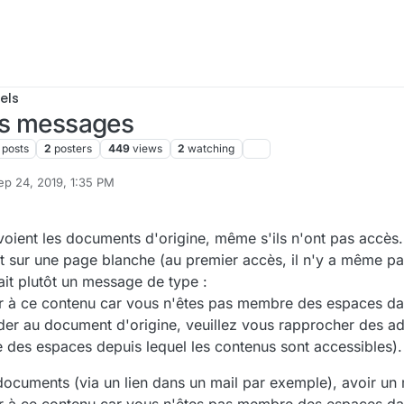
els
les messages
posts
2
posters
449
views
2
watching
ep 24, 2019, 1:35 PM
 by cpotter
Sep 28, 2019, 7:15 PM
s voient les documents d'origine, même s'ils n'ont pas accès.
ent sur une page blanche (au premier accès, il n'y a même p
 ait plutôt un message de type :
r à ce contenu car vous n'êtes pas membre des espaces dans
der au document d'origine, veuillez vous rapprocher des ad
te des espaces depuis lequel les contenus sont accessibles).
 documents (via un lien dans un mail par exemple), avoir un