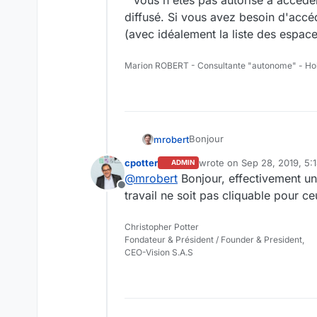
" Vous n'êtes pas autorisé à accéde
diffusé. Si vous avez besoin d'accé
(avec idéalement la liste des espace
Marion ROBERT - Consultante "autonome" - Ho
Bonjour
mrobert
cpotter
wrote on
Sep 28, 2019, 5:
ADMIN
Sur les publications, les uti
last edited by
@
mrobert
Bonjour, effectivement un
Lorsqu'ils cliquent dessus il
Offline
Ce serait bien que dans ce ca
Et pour les accès direct des
travail ne soit pas cliquable pour ce
" Vous n'êtes pas autorisé à
" Vous n'êtes pas autorisé à
vous avez besoin d'accéder a
vous avez besoin d'accéder a
Christopher Potter
idéalement la liste des espa
liste des espaces depuis leq
Fondateur & Président / Founder & President,
CEO-Vision S.A.S