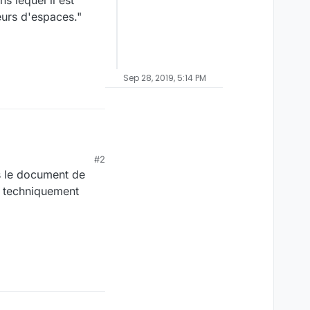
 lequel il est
eurs d'espaces."
Sep 28, 2019, 5:14 PM
#2
rs le document de
cès refusé".
age de type :
le techniquement
l il est diffusé. Si
l il est diffusé. Si
espaces." (avec
(avec idéalement la