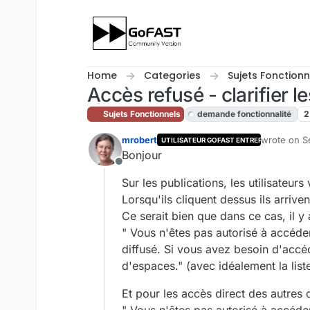
Skip to content
Home
Categories
Sujets Fonctionn
Accès refusé - clarifier 
Sujets Fonctionnels
demande fonctionnalité
2
mrobert
wrote on
S
UTILISATEUR GOFAST ENTREPRISE
last edited
Bonjour
Offline
Sur les publications, les utilisateur
Lorsqu'ils cliquent dessus ils arriv
Ce serait bien que dans ce cas, il y
" Vous n'êtes pas autorisé à accéde
diffusé. Si vous avez besoin d'accé
d'espaces." (avec idéalement la lis
Et pour les accès direct des autres