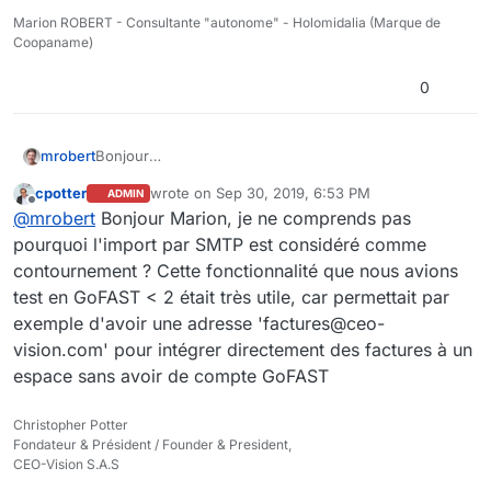
Marion ROBERT - Consultante "autonome" - Holomidalia (Marque de
Coopaname)
0
Bonjour
mrobert
Sur les différents espaces que l'on déploie, nous
cpotter
wrote on
Sep 30, 2019, 6:53 PM
ADMIN
avons rencontré ce besoin :
Permettre à un utilisateur (généralement externe,
last edited by cpotter
Sep 30, 2019, 8:53 PM
Offline
@
mrobert
Bonjour Marion, je ne comprends pas
La fonction de Broadcast est exclue car elle est
identifié ou non) de simplement déposer un
complexe et ne limite pas les droits par espaces.
document, éventuellement de pouvoir continuer
pourquoi l'import par SMTP est considéré comme
à le modifier sur une période donnée, mais c'est
Solutions de contournements envisagées en attendant
contournement ? Cette fonctionnalité que nous avions
tout
:
test en GoFAST < 2 était très utile, car permettait par
Dans ce cas, le document serait dans un
Envoi par mail et une personne "responsable"
exemple d'avoir une adresse 'factures@ceo-
répertoire / espace préalablement défini sans
verse les documents "manuellements"
que l'émetteur y ait accès.
Transfert smtp à l'espace (Jérôme voit si c'est
vision.com' pour intégrer directement des factures à un
réactivable)
espace sans avoir de compte GoFAST
Créer un espace extranet par "Organisme" pour
qu'il dépose le document, puis qu'il soit ensuite
Christopher Potter
mis en multi-emplacement au moment du partage
Fondateur & Président / Founder & President,
CEO-Vision S.A.S