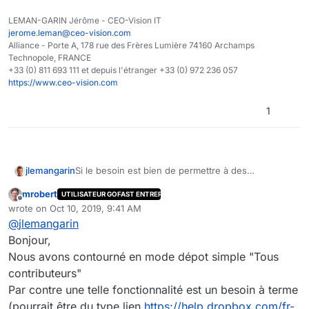
LEMAN-GARIN Jérôme - CEO-Vision IT
jerome.leman@ceo-vision.com
Alliance - Porte A, 178 rue des Frères Lumière 74160 Archamps
Technopole, FRANCE
+33 (0) 811 693 111 et depuis l'étranger +33 (0) 972 236 057
https://www.ceo-vision.com
1
Si le besoin est bien de permettre à des
jlemangarin
personnes externes sans qu'elles aient forcément
mrobert
UTILISATEUR GOFAST ENTREPRISE
de comptes GoFAST de déposer des documents
Comme je te l'ai dis toute à l'heure, nous n'avons
Offline
wrote on
Oct 10, 2019, 9:41 AM
dans GoFAST, une adresse mail générique comme
jamais repris cette fonctionnalité qui existait avant
last edited by
@
jlemangarin
l'a précisé Christopher (style
depot-
(peu de besoins urgents et problèmes techniques
EDIT : En ce qui concerne le fait de pouvoir éditer
portail@laregion.fr
) pourrait faire l'affaire.
à résoudre).
le doc post envoi, il faudrait un système complet
Bonjour,
de dépôt donc ça ne sera pas pour tout de suite
Tu as une deadline urgente d'après ce que tu m'a
Nous avons contourné en mode dépot simple "Tous
sauf dev communautaire.
dis (mi octobre ?). Tu peux me rappeler dans quel
contributeurs"
cadre ce sera utilisé pour cette deadline ? Il me
Bonne soirée !
Par contre une telle fonctionnalité est un besoin à terme
semble que les enjeux étaient importants.
(pourrait être du type lien
https://help.dropbox.com/fr-