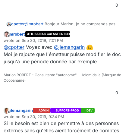
0
cpotter
@
mrobert
Bonjour Marion, je ne comprends pas
pourquoi l'import par SMTP est considéré comme
mrobert
UTILISATEUR GOFAST ENTREPRISE
contournement ? Cette fonctionnalité que nous avions
Offline
wrote on
Sep 30, 2019, 7:01 PM
test en GoFAST < 2 était très utile, car permettait par
last edited by mrobert
Sep 30, 2019, 9:02 PM
@
cpotter
Voyez avec
@
jlemangarin
exemple d'avoir une adresse 'factures@ceo-
vision.com' pour intégrer directement des factures à
Moi je rajoute que l'émetteur puisse modifier le doc
un espace sans avoir de compte GoFAST
jusqu'à une période donnée par exemple
Marion ROBERT - Consultante "autonome" - Holomidalia (Marque de
Coopaname)
0
jlemangarin
ADMIN
SUPPORT-PROD
DEV
Offline
wrote on
Sep 30, 2019, 9:34 PM
last edited by jlemangarin
Sep 30, 2019, 11:39 PM
Si le besoin est bien de permettre à des personnes
externes sans qu'elles aient forcément de comptes