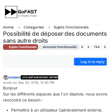
Skip to content
Home
Categories
Sujets Fonctionnels
Possibilité de déposer des documents
sans autre droits
Sujets Fonctionnels
demande fonctionnalité
5
3
724
3
Log in to reply
mrobert
UTILISATEUR GOFAST ENTREPRISE
Offline
wrote on
Sep 30, 2019, 12:40 PM
last edited by cpotter
Sep 30, 2019, 8:44 PM
Bonjour
Sur les différents espaces que l'on déploie, nous avons
rencontré ce besoin :
Permettre à un utilisateur (généralement externe,