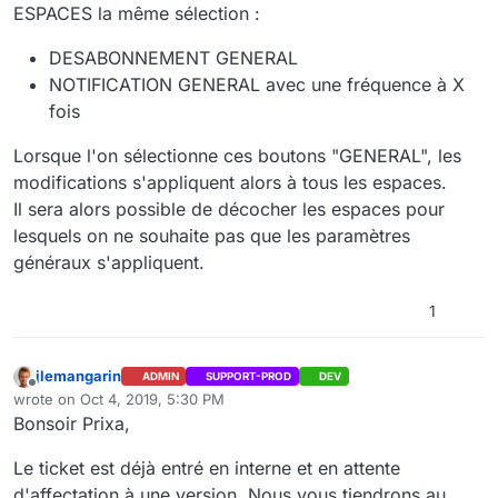
ESPACES la même sélection :
DESABONNEMENT GENERAL
NOTIFICATION GENERAL avec une fréquence à X
fois
Lorsque l'on sélectionne ces boutons "GENERAL", les
modifications s'appliquent alors à tous les espaces.
Il sera alors possible de décocher les espaces pour
lesquels on ne souhaite pas que les paramètres
généraux s'appliquent.
1
jlemangarin
ADMIN
SUPPORT-PROD
DEV
Offline
wrote on
Oct 4, 2019, 5:30 PM
last edited by
Bonsoir Prixa,
Le ticket est déjà entré en interne et en attente
d'affectation à une version. Nous vous tiendrons au