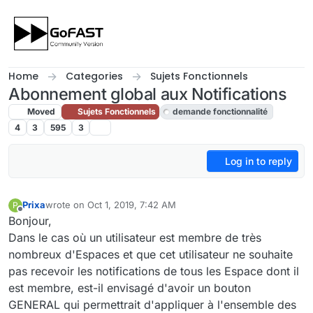
Skip to content
Home
Categories
Sujets Fonctionnels
Abonnement global aux Notifications
Moved
Sujets Fonctionnels
demande fonctionnalité
4
3
595
3
Log in to reply
Prixa
wrote on
Oct 1, 2019, 7:42 AM
P
last edited by cpotter
Oct 12, 2019, 12:36 PM
Offline
Bonjour,
Dans le cas où un utilisateur est membre de très
nombreux d'Espaces et que cet utilisateur ne souhaite
pas recevoir les notifications de tous les Espace dont il
est membre, est-il envisagé d'avoir un bouton
GENERAL qui permettrait d'appliquer à l'ensemble des