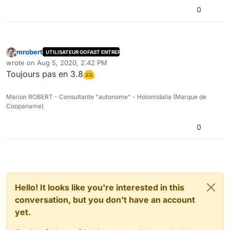
0
mrobert
UTILISATEUR GOFAST ENTREPRISE
Offline
wrote on
Aug 5, 2020, 2:42 PM
last edited by
Toujours pas en 3.8
Marion ROBERT - Consultante "autonome" - Holomidalia (Marque de
Coopaname)
0
Hello! It looks like you're interested in this
conversation, but you don't have an account
yet.