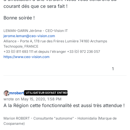
courant dés que ce sera fait !
Bonne soirée !
LEMAN-GARIN Jérôme - CEO-Vision IT
jerome.leman@ceo-vision.com
Alliance - Porte A, 178 rue des Frères Lumière 74160 Archamps
Technopole, FRANCE
+33 (0) 811 693 111 et depuis l'étranger +33 (0) 972 236 057
https://www.ceo-vision.com
1
mrobert
UTILISATEUR GOFAST ENTREPRISE
Offline
wrote on
May 15, 2020, 1:58 PM
last edited by
A la Région cette fonctionnalité est aussi très attendue !
Marion ROBERT - Consultante "autonome" - Holomidalia (Marque de
Coopaname)