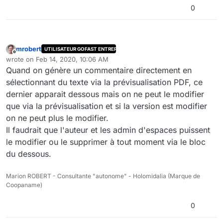
0
mrobert
UTILISATEUR GOFAST ENTREPRISE
Offline
wrote on
Feb 14, 2020, 10:06 AM
last edited by
Quand on génère un commentaire directement en
sélectionnant du texte via la prévisualisation PDF, ce
dernier apparait dessous mais on ne peut le modifier
que via la prévisualisation et si la version est modifier
on ne peut plus le modifier.
Il faudrait que l'auteur et les admin d'espaces puissent
le modifier ou le supprimer à tout moment via le bloc
du dessous.
Marion ROBERT - Consultante "autonome" - Holomidalia (Marque de
Coopaname)
0