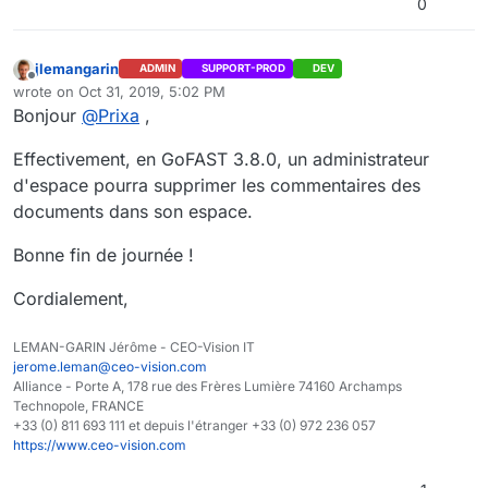
0
jlemangarin
ADMIN
SUPPORT-PROD
DEV
Offline
wrote on
Oct 31, 2019, 5:02 PM
last edited by jlemangarin
Oct 31, 2019, 6:02 PM
Bonjour
@
Prixa
,
Effectivement, en GoFAST 3.8.0, un administrateur
d'espace pourra supprimer les commentaires des
documents dans son espace.
Bonne fin de journée !
Cordialement,
LEMAN-GARIN Jérôme - CEO-Vision IT
jerome.leman@ceo-vision.com
Alliance - Porte A, 178 rue des Frères Lumière 74160 Archamps
Technopole, FRANCE
+33 (0) 811 693 111 et depuis l'étranger +33 (0) 972 236 057
https://www.ceo-vision.com