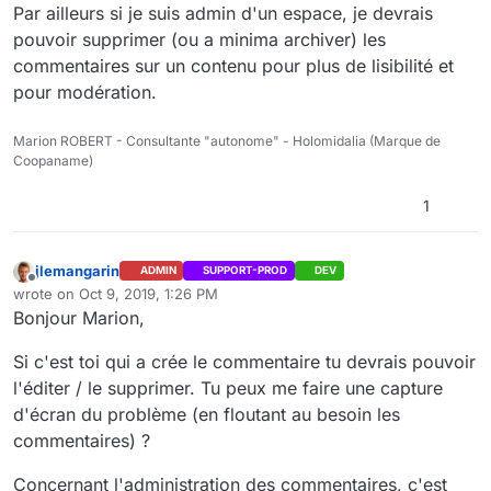
Par ailleurs si je suis admin d'un espace, je devrais
pouvoir supprimer (ou a minima archiver) les
commentaires sur un contenu pour plus de lisibilité et
pour modération.
Marion ROBERT - Consultante "autonome" - Holomidalia (Marque de
Coopaname)
1
jlemangarin
ADMIN
SUPPORT-PROD
DEV
Offline
wrote on
Oct 9, 2019, 1:26 PM
last edited by
Bonjour Marion,
Si c'est toi qui a crée le commentaire tu devrais pouvoir
l'éditer / le supprimer. Tu peux me faire une capture
d'écran du problème (en floutant au besoin les
commentaires) ?
Concernant l'administration des commentaires, c'est