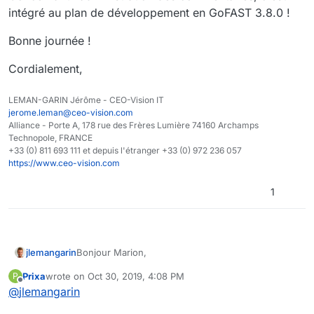
intégré au plan de développement en GoFAST 3.8.0 !
Bonne journée !
Cordialement,
LEMAN-GARIN Jérôme - CEO-Vision IT
jerome.leman@ceo-vision.com
Alliance - Porte A, 178 rue des Frères Lumière 74160 Archamps
Technopole, FRANCE
+33 (0) 811 693 111 et depuis l'étranger +33 (0) 972 236 057
https://www.ceo-vision.com
1
Bonjour Marion,
jlemangarin
Prixa
wrote on
Oct 30, 2019, 4:08 PM
P
Si c'est toi qui a crée le commentaire tu devrais
last edited by Prixa
Oct 31, 2019, 9:39 AM
Offline
@
jlemangarin
pouvoir l'éditer / le supprimer. Tu peux me faire
une capture d'écran du problème (en floutant au
Concernant l'administration des commentaires,