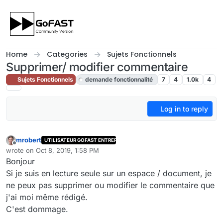
Skip to content
Home
Categories
Sujets Fonctionnels
Supprimer/ modifier commentaire
Sujets Fonctionnels
demande fonctionnalité
7
4
1.0k
4
Log in to reply
mrobert
UTILISATEUR GOFAST ENTREPRISE
Offline
wrote on
Oct 8, 2019, 1:58 PM
last edited by cpotter
Nov 16, 2019, 3:05 PM
Bonjour
Si je suis en lecture seule sur un espace / document, je
ne peux pas supprimer ou modifier le commentaire que
j'ai moi même rédigé.
C'est dommage.