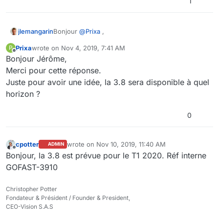
1
Bonjour
@
Prixa
,
jlemangarin
Prixa
wrote on
Nov 4, 2019, 7:41 AM
P
Effectivement, en GoFAST 3.8.0, un administrateur
last edited by
Offline
Bonjour Jérôme,
d'espace pourra supprimer les commentaires des
documents dans son espace.
Bonne fin de journée !
Merci pour cette réponse.
Juste pour avoir une idée, la 3.8 sera disponible à quel
Cordialement,
horizon ?
0
cpotter
wrote on
Nov 10, 2019, 11:40 AM
ADMIN
last edited by cpotter
Nov 10, 2019, 12:42 PM
Offline
Bonjour, la 3.8 est prévue pour le T1 2020. Réf interne
GOFAST-3910
Christopher Potter
Fondateur & Président / Founder & President,
CEO-Vision S.A.S