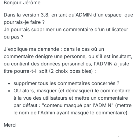
Bonjour Jérôme,
besoin les commentaires) ?
c'est intégré au plan de développement en
GoFAST 3.8.0 !
Bonne journée !
Dans la version 3.8, en tant qu'ADMIN d'un espace, que
Cordialement,
pourrais-je faire ?
Je pourrais supprimer un commentaire d'un utilisateur
ou pas ?
J'explique ma demande : dans le cas où un
commentaire dénigre une personne, ou s'il est insultant,
ou contient des données personnelles, l'ADMIN à juste
titre pourra-t-il soit (2 choix possibles) :
supprimer tous les commentaires concernés ?
OU alors, masquer (et démasquer) le commentaire
à la vue des utilisateurs et mettre un commentaire
par défaut : "contenu masqué par l'ADMIN" (mettre
le nom de l'Admin ayant masqué le commentaire)
Merci