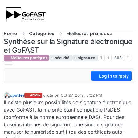
Skip to content
Home
Categories
Meilleures pratiques
Synthèse sur la Signature électronique
et GoFAST
Meilleures pratiques
sécurité
signature
1
1
663
1
Log in to reply
cpotter
wrote on
Oct 27, 2019, 8:22 PM
ADMIN
last edited by cpotter
Apr 17, 2020, 9:59 AM
Offline
Il existe plusieurs possibilités de signature électronique
avec GoFAST, la majorité étant compatible PaDES
(conforme à la norme européenne eIDAS). Pour des
besoins internes de signature, une simple signature
manuscrite numérisée suffit (ou des certificats auto-