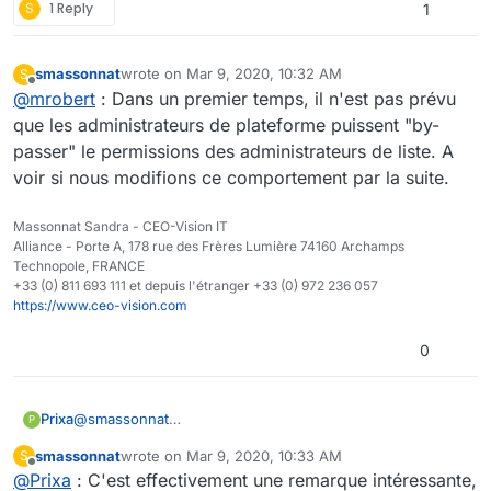
S
1 Reply
1
smassonnat
wrote on
Mar 9, 2020, 10:32 AM
S
last edited by
Offline
@
mrobert
: Dans un premier temps, il n'est pas prévu
que les administrateurs de plateforme puissent "by-
passer" le permissions des administrateurs de liste. A
voir si nous modifions ce comportement par la suite.
Massonnat Sandra - CEO-Vision IT
Alliance - Porte A, 178 rue des Frères Lumière 74160 Archamps
Technopole, FRANCE
+33 (0) 811 693 111 et depuis l'étranger +33 (0) 972 236 057
https://www.ceo-vision.com
0
@
smassonnat
Prixa
P
Il serait également utile de pouvoir à une liste
smassonnat
wrote on
Mar 9, 2020, 10:33 AM
S
d'utilisateurs y ajouter une autre liste d'utilisateurs avec
Cette fonctionnalité a-t-elle été envisagée dans une
last edited by
Offline
@
Prixa
: C'est effectivement une remarque intéressante,
un profil de notre choix.
prochaine version ?