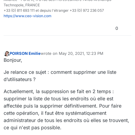
Technopole, FRANCE
+33 (0) 811 693 111 et depuis l'étranger +33 (0) 972 236 057
https://www.ceo-vision.com
0
POIRSON Emilie
wrote on
May 20, 2021, 12:23 PM
last edited by
Offline
Bonjour,
Je relance ce sujet : comment supprimer une liste
d’utilisateurs ?
Actuellement, la suppression se fait en 2 temps :
supprimer la liste de tous les endroits où elle est
affectée puis la supprimer définitivement. Pour faire
cette opération, il faut être systématiquement
administrateur de tous les endroits où elles se trouvent,
ce qui n'est pas possible.