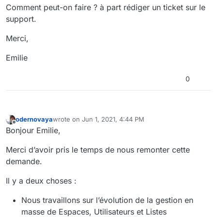
Comment peut-on faire ? à part rédiger un ticket sur le
support.
Merci,
Emilie
0
odernovaya
wrote on
Jun 1, 2021, 4:44 PM
last edited by
Offline
Bonjour Emilie,
Merci d’avoir pris le temps de nous remonter cette
demande.
Il y a deux choses :
Nous travaillons sur l’évolution de la gestion en
masse de Espaces, Utilisateurs et Listes