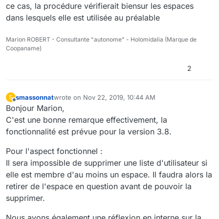
ce cas, la procédure vérifierait biensur les espaces
dans lesquels elle est utilisée au préalable
Marion ROBERT - Consultante "autonome" - Holomidalia (Marque de
Coopaname)
2
smassonnat
wrote on
Nov 22, 2019, 10:44 AM
S
last edited by
Offline
Bonjour Marion,
C'est une bonne remarque effectivement, la
fonctionnalité est prévue pour la version 3.8.
Pour l'aspect fonctionnel :
Il sera impossible de supprimer une liste d'utilisateur si
elle est membre d'au moins un espace. Il faudra alors la
retirer de l'espace en question avant de pouvoir la
supprimer.
Nous avons également une réflexion en interne sur la