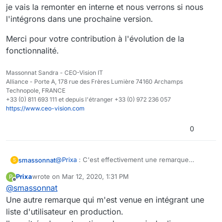
Je m'explique : dans cas d'une multitude de liste
je vais la remonter en interne et nous verrons si nous
utilisateurs, si les administrateurs changent ou sont
l'intégrons dans une prochaine version.
amenés à être modifiés "fréquemment", il faut aller dans
chaque liste et y ajouter ou retirer un par un le ou les
Merci pour votre contribution à l'évolution de la
administrateurs... C'est fastidieux et long.
fonctionnalité.
Alors que si on pouvait ajouter une liste d'utilisateurs
ADMIN (par exemple) à une autre liste d'utilisateurs , il
suffirait simplement de modifier les membres de la liste
Massonnat Sandra - CEO-Vision IT
d'utilisateurs ADMIN pour que celle-ci hérite des droits
Alliance - Porte A, 178 rue des Frères Lumière 74160 Archamps
sur la liste d'utilisateurs.
Technopole, FRANCE
+33 (0) 811 693 111 et depuis l'étranger +33 (0) 972 236 057
https://www.ceo-vision.com
0
@
Prixa
: C'est effectivement une remarque
smassonnat
S
intéressante, je vais la remonter en interne et
Prixa
wrote on
Mar 12, 2020, 1:31 PM
P
nous verrons si nous l'intégrons dans une
Merci pour votre contribution à l'évolution de la
last edited by Prixa
Mar 12, 2020, 2:33 PM
Offline
@
smassonnat
prochaine version.
fonctionnalité.
Une autre remarque qui m'est venue en intégrant une
liste d'utilisateur en production.