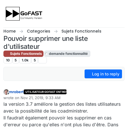
Skip to content
Home
Categories
Sujets Fonctionnels
Pouvoir supprimer une liste
d'utilisateur
Sujets Fonctionnels
demande fonctionnalité
10
5
1.0k
5
Log in to reply
mrobert
UTILISATEUR GOFAST ENTREPRISE
Offline
wrote on
Nov 21, 2019, 9:33 AM
last edited by cpotter
Nov 21, 2019, 12:05 PM
la version 3.7 améliore la gestion des listes utilisateurs
avec la possibilité de les coadministrer.
Il faudrait également pouvoir les supprimer en cas
d'erreur ou parce qu'elles n'ont plus lieu d'être. Dans