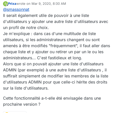
Prixa
wrote on
Mar 9, 2020, 8:00 AM
P
fonctionnalité est prévue pour la version 3.8.
Pour l'aspect fonctionnel :
last edited by
Offline
@
smassonnat
Il sera impossible de supprimer une liste
d'utilisateur si elle est membre d'au moins un
Nous avons également une réflexion en interne
Il serait également utile de pouvoir à une liste
espace. Il faudra alors la retirer de l'espace en
sur la nécessité (ou pas) de proposer aux
d'utilisateurs y ajouter une autre liste d'utilisateurs avec
question avant de pouvoir la supprimer.
administrateurs de plateforme la possibilité de
Si tu as un avis/retour du terrain sur le sujet,
un profil de notre choix.
restaurer des listes d'utilisateurs supprimées.
n'hésite pas à nous en faire part.
Je m'explique : dans cas d'une multitude de liste
L'objectif serait d'anticiper les éventuelles erreurs,
Bonne journée.
malgré la mise en place d'une popup de demande
utilisateurs, si les administrateurs changent ou sont
de confirmation.
amenés à être modifiés "fréquemment", il faut aller dans
Cela aura un impact sur la façon dont sera géré le
chaque liste et y ajouter ou retirer un par un le ou les
mécanisme de suppression.
administrateurs... C'est fastidieux et long.
Alors que si on pouvait ajouter une liste d'utilisateurs
ADMIN (par exemple) à une autre liste d'utilisateurs , il
suffirait simplement de modifier les membres de la liste
d'utilisateurs ADMIN pour que celle-ci hérite des droits
sur la liste d'utilisateurs.
Cette fonctionnalité a-t-elle été envisagée dans une
prochaine version ?