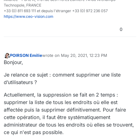
Technopole, FRANCE
+33 (0) 811 693 111 et depuis l'étranger +33 (0) 972 236 057
https://www.ceo-vision.com
0
POIRSON Emilie
wrote on
May 20, 2021, 12:23 PM
last edited by
Offline
Bonjour,
Je relance ce sujet : comment supprimer une liste
d’utilisateurs ?
Actuellement, la suppression se fait en 2 temps :
supprimer la liste de tous les endroits où elle est
affectée puis la supprimer définitivement. Pour faire
cette opération, il faut être systématiquement
administrateur de tous les endroits où elles se trouvent,
ce qui n'est pas possible.