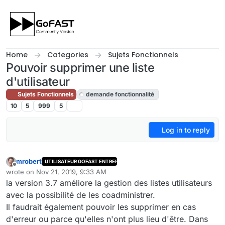
Skip to content
Home
Categories
Sujets Fonctionnels
Pouvoir supprimer une liste
d'utilisateur
Sujets Fonctionnels
demande fonctionnalité
10
5
999
5
Log in to reply
mrobert
UTILISATEUR GOFAST ENTREPRISE
Offline
wrote on
Nov 21, 2019, 9:33 AM
last edited by cpotter
Nov 21, 2019, 12:05 PM
la version 3.7 améliore la gestion des listes utilisateurs
avec la possibilité de les coadministrer.
Il faudrait également pouvoir les supprimer en cas
d'erreur ou parce qu'elles n'ont plus lieu d'être. Dans