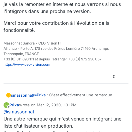
Je m'explique : dans cas d'une multitude de liste
je vais la remonter en interne et nous verrons si nous
utilisateurs, si les administrateurs changent ou sont
l'intégrons dans une prochaine version.
amenés à être modifiés "fréquemment", il faut aller dans
chaque liste et y ajouter ou retirer un par un le ou les
Merci pour votre contribution à l'évolution de la
administrateurs... C'est fastidieux et long.
fonctionnalité.
Alors que si on pouvait ajouter une liste d'utilisateurs
ADMIN (par exemple) à une autre liste d'utilisateurs , il
suffirait simplement de modifier les membres de la liste
Massonnat Sandra - CEO-Vision IT
d'utilisateurs ADMIN pour que celle-ci hérite des droits
Alliance - Porte A, 178 rue des Frères Lumière 74160 Archamps
sur la liste d'utilisateurs.
Technopole, FRANCE
+33 (0) 811 693 111 et depuis l'étranger +33 (0) 972 236 057
https://www.ceo-vision.com
0
@
Prixa
: C'est effectivement une remarque
smassonnat
S
intéressante, je vais la remonter en interne et
Prixa
wrote on
Mar 12, 2020, 1:31 PM
P
nous verrons si nous l'intégrons dans une
Merci pour votre contribution à l'évolution de la
last edited by Prixa
Mar 12, 2020, 2:33 PM
Offline
@
smassonnat
prochaine version.
fonctionnalité.
Une autre remarque qui m'est venue en intégrant une
liste d'utilisateur en production.