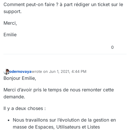
Comment peut-on faire ? à part rédiger un ticket sur le
support.
Merci,
Emilie
0
odernovaya
wrote on
Jun 1, 2021, 4:44 PM
last edited by
Offline
Bonjour Emilie,
Merci d’avoir pris le temps de nous remonter cette
demande.
Il y a deux choses :
Nous travaillons sur l’évolution de la gestion en
masse de Espaces, Utilisateurs et Listes