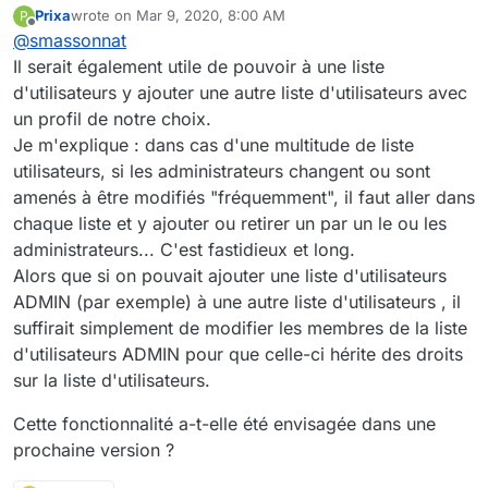
Prixa
wrote on
Mar 9, 2020, 8:00 AM
P
fonctionnalité est prévue pour la version 3.8.
Pour l'aspect fonctionnel :
last edited by
Offline
@
smassonnat
Il sera impossible de supprimer une liste
d'utilisateur si elle est membre d'au moins un
Nous avons également une réflexion en interne
Il serait également utile de pouvoir à une liste
espace. Il faudra alors la retirer de l'espace en
sur la nécessité (ou pas) de proposer aux
d'utilisateurs y ajouter une autre liste d'utilisateurs avec
question avant de pouvoir la supprimer.
administrateurs de plateforme la possibilité de
Si tu as un avis/retour du terrain sur le sujet,
un profil de notre choix.
restaurer des listes d'utilisateurs supprimées.
n'hésite pas à nous en faire part.
Je m'explique : dans cas d'une multitude de liste
L'objectif serait d'anticiper les éventuelles erreurs,
Bonne journée.
malgré la mise en place d'une popup de demande
utilisateurs, si les administrateurs changent ou sont
de confirmation.
amenés à être modifiés "fréquemment", il faut aller dans
Cela aura un impact sur la façon dont sera géré le
chaque liste et y ajouter ou retirer un par un le ou les
mécanisme de suppression.
administrateurs... C'est fastidieux et long.
Alors que si on pouvait ajouter une liste d'utilisateurs
ADMIN (par exemple) à une autre liste d'utilisateurs , il
suffirait simplement de modifier les membres de la liste
d'utilisateurs ADMIN pour que celle-ci hérite des droits
sur la liste d'utilisateurs.
Cette fonctionnalité a-t-elle été envisagée dans une
prochaine version ?