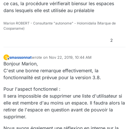
ce cas, la procédure vérifierait biensur les espaces
dans lesquels elle est utilisée au préalable
Marion ROBERT - Consultante "autonome" - Holomidalia (Marque de
Coopaname)
2
smassonnat
wrote on
Nov 22, 2019, 10:44 AM
S
last edited by
Offline
Bonjour Marion,
C'est une bonne remarque effectivement, la
fonctionnalité est prévue pour la version 3.8.
Pour l'aspect fonctionnel :
Il sera impossible de supprimer une liste d'utilisateur si
elle est membre d'au moins un espace. Il faudra alors la
retirer de l'espace en question avant de pouvoir la
supprimer.
Nous avons également une réflexion en interne sur la