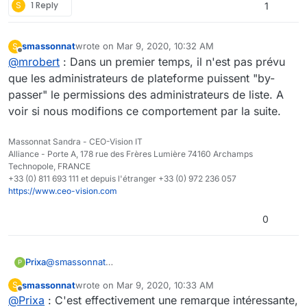
S
1 Reply
1
smassonnat
wrote on
Mar 9, 2020, 10:32 AM
S
last edited by
Offline
@
mrobert
: Dans un premier temps, il n'est pas prévu
que les administrateurs de plateforme puissent "by-
passer" le permissions des administrateurs de liste. A
voir si nous modifions ce comportement par la suite.
Massonnat Sandra - CEO-Vision IT
Alliance - Porte A, 178 rue des Frères Lumière 74160 Archamps
Technopole, FRANCE
+33 (0) 811 693 111 et depuis l'étranger +33 (0) 972 236 057
https://www.ceo-vision.com
0
@
smassonnat
Prixa
P
Il serait également utile de pouvoir à une liste
smassonnat
wrote on
Mar 9, 2020, 10:33 AM
S
d'utilisateurs y ajouter une autre liste d'utilisateurs avec
Cette fonctionnalité a-t-elle été envisagée dans une
last edited by
Offline
@
Prixa
: C'est effectivement une remarque intéressante,
un profil de notre choix.
prochaine version ?