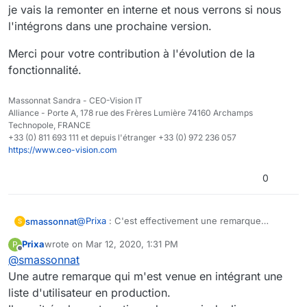
Je m'explique : dans cas d'une multitude de liste
je vais la remonter en interne et nous verrons si nous
utilisateurs, si les administrateurs changent ou sont
l'intégrons dans une prochaine version.
amenés à être modifiés "fréquemment", il faut aller dans
chaque liste et y ajouter ou retirer un par un le ou les
Merci pour votre contribution à l'évolution de la
administrateurs... C'est fastidieux et long.
fonctionnalité.
Alors que si on pouvait ajouter une liste d'utilisateurs
ADMIN (par exemple) à une autre liste d'utilisateurs , il
suffirait simplement de modifier les membres de la liste
Massonnat Sandra - CEO-Vision IT
d'utilisateurs ADMIN pour que celle-ci hérite des droits
Alliance - Porte A, 178 rue des Frères Lumière 74160 Archamps
sur la liste d'utilisateurs.
Technopole, FRANCE
+33 (0) 811 693 111 et depuis l'étranger +33 (0) 972 236 057
https://www.ceo-vision.com
0
@
Prixa
: C'est effectivement une remarque
smassonnat
S
intéressante, je vais la remonter en interne et
Prixa
wrote on
Mar 12, 2020, 1:31 PM
P
nous verrons si nous l'intégrons dans une
Merci pour votre contribution à l'évolution de la
last edited by Prixa
Mar 12, 2020, 2:33 PM
Offline
@
smassonnat
prochaine version.
fonctionnalité.
Une autre remarque qui m'est venue en intégrant une
liste d'utilisateur en production.