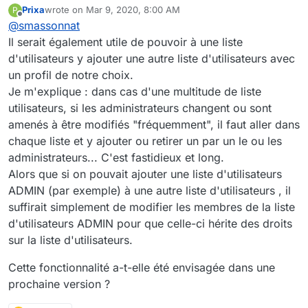
Prixa
wrote on
Mar 9, 2020, 8:00 AM
P
fonctionnalité est prévue pour la version 3.8.
Pour l'aspect fonctionnel :
last edited by
Offline
@
smassonnat
Il sera impossible de supprimer une liste
d'utilisateur si elle est membre d'au moins un
Nous avons également une réflexion en interne
Il serait également utile de pouvoir à une liste
espace. Il faudra alors la retirer de l'espace en
sur la nécessité (ou pas) de proposer aux
d'utilisateurs y ajouter une autre liste d'utilisateurs avec
question avant de pouvoir la supprimer.
administrateurs de plateforme la possibilité de
Si tu as un avis/retour du terrain sur le sujet,
un profil de notre choix.
restaurer des listes d'utilisateurs supprimées.
n'hésite pas à nous en faire part.
Je m'explique : dans cas d'une multitude de liste
L'objectif serait d'anticiper les éventuelles erreurs,
Bonne journée.
malgré la mise en place d'une popup de demande
utilisateurs, si les administrateurs changent ou sont
de confirmation.
amenés à être modifiés "fréquemment", il faut aller dans
Cela aura un impact sur la façon dont sera géré le
chaque liste et y ajouter ou retirer un par un le ou les
mécanisme de suppression.
administrateurs... C'est fastidieux et long.
Alors que si on pouvait ajouter une liste d'utilisateurs
ADMIN (par exemple) à une autre liste d'utilisateurs , il
suffirait simplement de modifier les membres de la liste
d'utilisateurs ADMIN pour que celle-ci hérite des droits
sur la liste d'utilisateurs.
Cette fonctionnalité a-t-elle été envisagée dans une
prochaine version ?