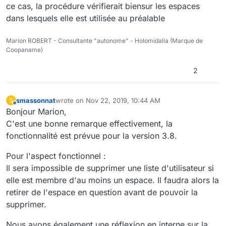
ce cas, la procédure vérifierait biensur les espaces
dans lesquels elle est utilisée au préalable
Marion ROBERT - Consultante "autonome" - Holomidalia (Marque de
Coopaname)
2
smassonnat
wrote on
Nov 22, 2019, 10:44 AM
S
last edited by
Offline
Bonjour Marion,
C'est une bonne remarque effectivement, la
fonctionnalité est prévue pour la version 3.8.
Pour l'aspect fonctionnel :
Il sera impossible de supprimer une liste d'utilisateur si
elle est membre d'au moins un espace. Il faudra alors la
retirer de l'espace en question avant de pouvoir la
supprimer.
Nous avons également une réflexion en interne sur la