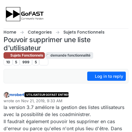
Skip to content
Home
Categories
Sujets Fonctionnels
Pouvoir supprimer une liste
d'utilisateur
Sujets Fonctionnels
demande fonctionnalité
10
5
999
5
Log in to reply
mrobert
UTILISATEUR GOFAST ENTREPRISE
Offline
wrote on
Nov 21, 2019, 9:33 AM
last edited by cpotter
Nov 21, 2019, 12:05 PM
la version 3.7 améliore la gestion des listes utilisateurs
avec la possibilité de les coadministrer.
Il faudrait également pouvoir les supprimer en cas
d'erreur ou parce qu'elles n'ont plus lieu d'être. Dans