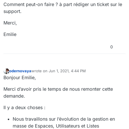
Comment peut-on faire ? à part rédiger un ticket sur le
support.
Merci,
Emilie
0
odernovaya
wrote on
Jun 1, 2021, 4:44 PM
last edited by
Offline
Bonjour Emilie,
Merci d’avoir pris le temps de nous remonter cette
demande.
Il y a deux choses :
Nous travaillons sur l’évolution de la gestion en
masse de Espaces, Utilisateurs et Listes