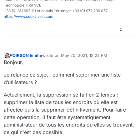
Technopole, FRANCE
+33 (0) 811 693 111 et depuis l'étranger +33 (0) 972 236 057
https://www.ceo-vision.com
0
POIRSON Emilie
wrote on
May 20, 2021, 12:23 PM
last edited by
Offline
Bonjour,
Je relance ce sujet : comment supprimer une liste
d’utilisateurs ?
Actuellement, la suppression se fait en 2 temps :
supprimer la liste de tous les endroits où elle est
affectée puis la supprimer définitivement. Pour faire
cette opération, il faut être systématiquement
administrateur de tous les endroits où elles se trouvent,
ce qui n'est pas possible.