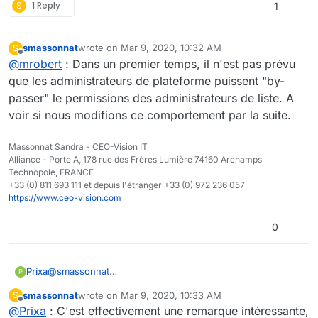
S
1 Reply
1
smassonnat
wrote on
Mar 9, 2020, 10:32 AM
S
last edited by
Offline
@
mrobert
: Dans un premier temps, il n'est pas prévu
que les administrateurs de plateforme puissent "by-
passer" le permissions des administrateurs de liste. A
voir si nous modifions ce comportement par la suite.
Massonnat Sandra - CEO-Vision IT
Alliance - Porte A, 178 rue des Frères Lumière 74160 Archamps
Technopole, FRANCE
+33 (0) 811 693 111 et depuis l'étranger +33 (0) 972 236 057
https://www.ceo-vision.com
0
@
smassonnat
Prixa
P
Il serait également utile de pouvoir à une liste
smassonnat
wrote on
Mar 9, 2020, 10:33 AM
S
d'utilisateurs y ajouter une autre liste d'utilisateurs avec
Cette fonctionnalité a-t-elle été envisagée dans une
last edited by
Offline
@
Prixa
: C'est effectivement une remarque intéressante,
un profil de notre choix.
prochaine version ?