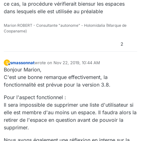
ce cas, la procédure vérifierait biensur les espaces
dans lesquels elle est utilisée au préalable
Marion ROBERT - Consultante "autonome" - Holomidalia (Marque de
Coopaname)
2
smassonnat
wrote on
Nov 22, 2019, 10:44 AM
S
last edited by
Offline
Bonjour Marion,
C'est une bonne remarque effectivement, la
fonctionnalité est prévue pour la version 3.8.
Pour l'aspect fonctionnel :
Il sera impossible de supprimer une liste d'utilisateur si
elle est membre d'au moins un espace. Il faudra alors la
retirer de l'espace en question avant de pouvoir la
supprimer.
Nous avons également une réflexion en interne sur la