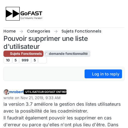
Skip to content
Home
Categories
Sujets Fonctionnels
Pouvoir supprimer une liste
d'utilisateur
Sujets Fonctionnels
demande fonctionnalité
10
5
999
5
Log in to reply
mrobert
UTILISATEUR GOFAST ENTREPRISE
Offline
wrote on
Nov 21, 2019, 9:33 AM
last edited by cpotter
Nov 21, 2019, 12:05 PM
la version 3.7 améliore la gestion des listes utilisateurs
avec la possibilité de les coadministrer.
Il faudrait également pouvoir les supprimer en cas
d'erreur ou parce qu'elles n'ont plus lieu d'être. Dans