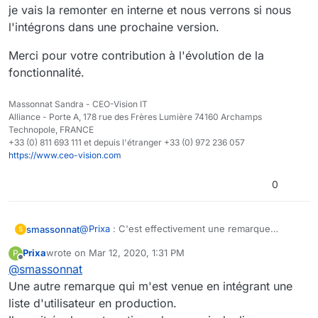
Je m'explique : dans cas d'une multitude de liste
je vais la remonter en interne et nous verrons si nous
utilisateurs, si les administrateurs changent ou sont
l'intégrons dans une prochaine version.
amenés à être modifiés "fréquemment", il faut aller dans
chaque liste et y ajouter ou retirer un par un le ou les
Merci pour votre contribution à l'évolution de la
administrateurs... C'est fastidieux et long.
fonctionnalité.
Alors que si on pouvait ajouter une liste d'utilisateurs
ADMIN (par exemple) à une autre liste d'utilisateurs , il
suffirait simplement de modifier les membres de la liste
Massonnat Sandra - CEO-Vision IT
d'utilisateurs ADMIN pour que celle-ci hérite des droits
Alliance - Porte A, 178 rue des Frères Lumière 74160 Archamps
sur la liste d'utilisateurs.
Technopole, FRANCE
+33 (0) 811 693 111 et depuis l'étranger +33 (0) 972 236 057
https://www.ceo-vision.com
0
@
Prixa
: C'est effectivement une remarque
smassonnat
S
intéressante, je vais la remonter en interne et
Prixa
wrote on
Mar 12, 2020, 1:31 PM
P
nous verrons si nous l'intégrons dans une
Merci pour votre contribution à l'évolution de la
last edited by Prixa
Mar 12, 2020, 2:33 PM
Offline
@
smassonnat
prochaine version.
fonctionnalité.
Une autre remarque qui m'est venue en intégrant une
liste d'utilisateur en production.