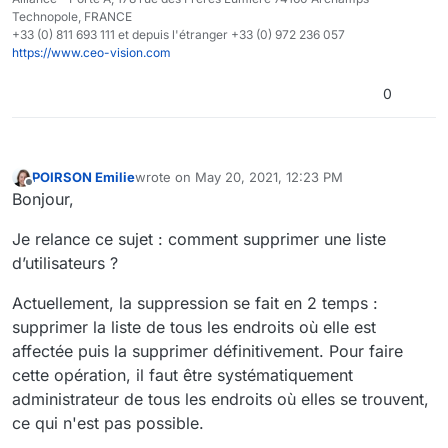
Technopole, FRANCE
+33 (0) 811 693 111 et depuis l'étranger +33 (0) 972 236 057
https://www.ceo-vision.com
0
POIRSON Emilie
wrote on
May 20, 2021, 12:23 PM
last edited by
Offline
Bonjour,
Je relance ce sujet : comment supprimer une liste
d’utilisateurs ?
Actuellement, la suppression se fait en 2 temps :
supprimer la liste de tous les endroits où elle est
affectée puis la supprimer définitivement. Pour faire
cette opération, il faut être systématiquement
administrateur de tous les endroits où elles se trouvent,
ce qui n'est pas possible.