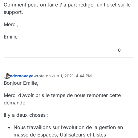
Comment peut-on faire ? à part rédiger un ticket sur le
support.
Merci,
Emilie
0
odernovaya
wrote on
Jun 1, 2021, 4:44 PM
last edited by
Offline
Bonjour Emilie,
Merci d’avoir pris le temps de nous remonter cette
demande.
Il y a deux choses :
Nous travaillons sur l’évolution de la gestion en
masse de Espaces, Utilisateurs et Listes