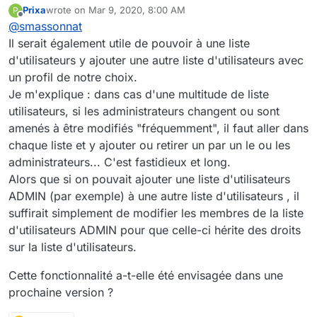
Prixa
wrote on
Mar 9, 2020, 8:00 AM
P
fonctionnalité est prévue pour la version 3.8.
Pour l'aspect fonctionnel :
last edited by
Offline
@
smassonnat
Il sera impossible de supprimer une liste
d'utilisateur si elle est membre d'au moins un
Nous avons également une réflexion en interne
Il serait également utile de pouvoir à une liste
espace. Il faudra alors la retirer de l'espace en
sur la nécessité (ou pas) de proposer aux
d'utilisateurs y ajouter une autre liste d'utilisateurs avec
question avant de pouvoir la supprimer.
administrateurs de plateforme la possibilité de
Si tu as un avis/retour du terrain sur le sujet,
un profil de notre choix.
restaurer des listes d'utilisateurs supprimées.
n'hésite pas à nous en faire part.
Je m'explique : dans cas d'une multitude de liste
L'objectif serait d'anticiper les éventuelles erreurs,
Bonne journée.
malgré la mise en place d'une popup de demande
utilisateurs, si les administrateurs changent ou sont
de confirmation.
amenés à être modifiés "fréquemment", il faut aller dans
Cela aura un impact sur la façon dont sera géré le
chaque liste et y ajouter ou retirer un par un le ou les
mécanisme de suppression.
administrateurs... C'est fastidieux et long.
Alors que si on pouvait ajouter une liste d'utilisateurs
ADMIN (par exemple) à une autre liste d'utilisateurs , il
suffirait simplement de modifier les membres de la liste
d'utilisateurs ADMIN pour que celle-ci hérite des droits
sur la liste d'utilisateurs.
Cette fonctionnalité a-t-elle été envisagée dans une
prochaine version ?