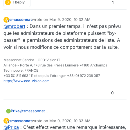
S
1 Reply
1
smassonnat
wrote on
Mar 9, 2020, 10:32 AM
S
last edited by
Offline
@
mrobert
: Dans un premier temps, il n'est pas prévu
que les administrateurs de plateforme puissent "by-
passer" le permissions des administrateurs de liste. A
voir si nous modifions ce comportement par la suite.
Massonnat Sandra - CEO-Vision IT
Alliance - Porte A, 178 rue des Frères Lumière 74160 Archamps
Technopole, FRANCE
+33 (0) 811 693 111 et depuis l'étranger +33 (0) 972 236 057
https://www.ceo-vision.com
0
@
smassonnat
Prixa
P
Il serait également utile de pouvoir à une liste
smassonnat
wrote on
Mar 9, 2020, 10:33 AM
S
d'utilisateurs y ajouter une autre liste d'utilisateurs avec
Cette fonctionnalité a-t-elle été envisagée dans une
last edited by
Offline
@
Prixa
: C'est effectivement une remarque intéressante,
un profil de notre choix.
prochaine version ?