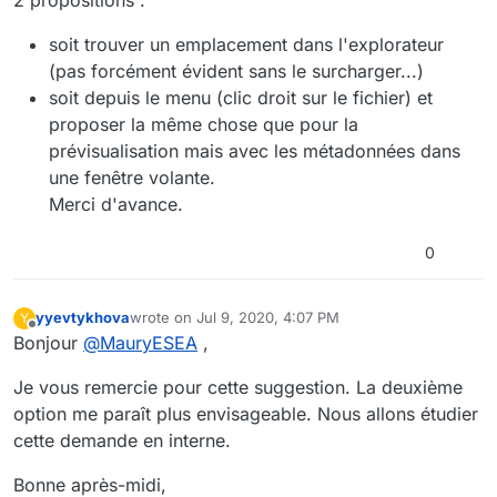
soit trouver un emplacement dans l'explorateur
(pas forcément évident sans le surcharger...)
soit depuis le menu (clic droit sur le fichier) et
proposer la même chose que pour la
prévisualisation mais avec les métadonnées dans
une fenêtre volante.
Merci d'avance.
0
yyevtykhova
wrote on
Jul 9, 2020, 4:07 PM
Y
last edited by
Offline
Bonjour
@
MauryESEA
,
Je vous remercie pour cette suggestion. La deuxième
option me paraît plus envisageable. Nous allons étudier
cette demande en interne.
Bonne après-midi,