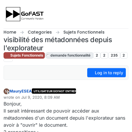
Skip to content
Home
Categories
Sujets Fonctionnels
visibilité des métadonnées depuis
l'explorateur
Sujets Fonctionnels
demande fonctionnalité
2
2
235
2
Log in to reply
MauryESEA
M
UTILISATEUR GOFAST ENTREPRISE
Offline
wrote on
Jul 9, 2020, 8:09 AM
last edited by cpotter
Jul 9, 2020, 11:43 AM
Bonjour,
Il serait intéressant de pouvoir accéder aux
métadonnées d'un document depuis l'explorateur sans
avoir à "ouvrir" le document.
2 propositions :