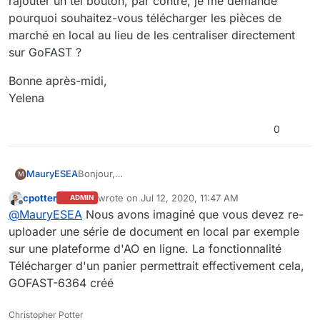
rajouter un tel bouton, par contre, je me demande
pourquoi souhaitez-vous télécharger les pièces de
marché en local au lieu de les centraliser directement
sur GoFAST ?
Bonne après-midi,
Yelena
0
Bonjour,
MauryESEA
M
J'ai la demande suivante : Comment exporter un
cpotter
wrote on
Jul 12, 2020, 11:47 AM
ADMIN
ensemble de fichiers (ensemble des pièces des
Une idée serait de pouvoir sélectionner depuis la
last edited by cpotter
Jul 12, 2020, 1:48 PM
Offline
@
MauryESEA
Nous avons imaginé que vous devez re-
réponses à un marché) pour diffusion à un
recherche l'ensemble des fichiers concernés
organisme tiers hors GED ? Cela est-il
(Case à cocher) et de pouvoir faire des actions de
D'autre part, depuis le panier il faudrait pouvoir
uploader une série de document en local par exemple
réalisable aujourd'hui ?
masse comme les ajouter au panier par exemple.
télécharger l'ensemble des pièces sans avoir à
sur une plateforme d'AO en ligne. La fonctionnalité
passer par un mail ou un lien spécifique.
Qu'en pensez-vous?
Télécharger d'un panier permettrait effectivement cela,
GOFAST-6364 créé
Cordialement
Christopher Potter