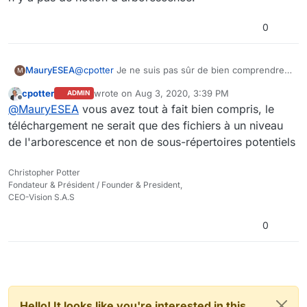
0
MauryESEA
@
cpotter
Je ne suis pas sûr de bien comprendre
M
votre question. Si l'on prend la proposition du
cpotter
wrote on
Aug 3, 2020, 3:39 PM
ADMIN
panier, il n'y a pas de notion d'arborescence, mais
last edited by
Offline
@
MauryESEA
vous avez tout à fait bien compris, le
juste de sélection de fichiers faite soit à partir de la
recherche, soit depuis l'explorateur.
téléchargement ne serait que des fichiers à un niveau
Le téléchargement n'intervenant qu'à partir du
de l'arborescence et non de sous-répertoires potentiels
panier, il permettrait de charger l'ensemble des
fichiers contenus dans ce dernier dans lequel,
Christopher Potter
sauf erreur de ma part, il n'y a pas de notion
Fondateur & Président / Founder & President,
d'arborescence.
CEO-Vision S.A.S
0
Hello! It looks like you're interested in this