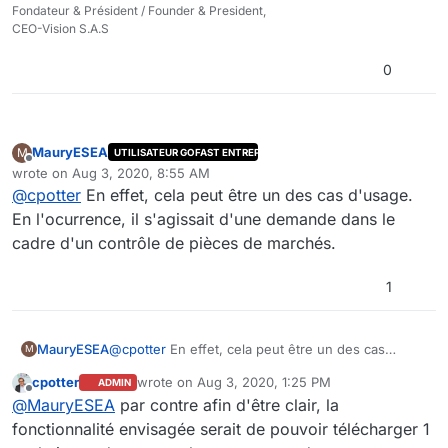
Fondateur & Président / Founder & President,
CEO-Vision S.A.S
0
MauryESEA
M
UTILISATEUR GOFAST ENTREPRISE
Offline
wrote on
Aug 3, 2020, 8:55 AM
last edited by
@
cpotter
En effet, cela peut être un des cas d'usage.
En l'ocurrence, il s'agissait d'une demande dans le
cadre d'un contrôle de pièces de marchés.
1
MauryESEA
@
cpotter
En effet, cela peut être un des cas
M
d'usage. En l'ocurrence, il s'agissait d'une
cpotter
wrote on
Aug 3, 2020, 1:25 PM
ADMIN
demande dans le cadre d'un contrôle de pièces de
last edited by
Offline
@
MauryESEA
par contre afin d'être clair, la
marchés.
fonctionnalité envisagée serait de pouvoir télécharger 1