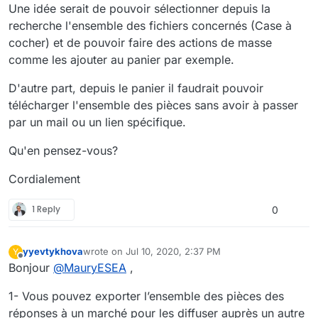
Une idée serait de pouvoir sélectionner depuis la
recherche l'ensemble des fichiers concernés (Case à
cocher) et de pouvoir faire des actions de masse
comme les ajouter au panier par exemple.
D'autre part, depuis le panier il faudrait pouvoir
télécharger l'ensemble des pièces sans avoir à passer
par un mail ou un lien spécifique.
Qu'en pensez-vous?
Cordialement
1 Reply
0
yyevtykhova
wrote on
Jul 10, 2020, 2:37 PM
Y
last edited by cpotter
Jul 11, 2020, 10:21 PM
Offline
Bonjour
@
MauryESEA
,
1- Vous pouvez exporter l’ensemble des pièces des
réponses à un marché pour les diffuser auprès un autre