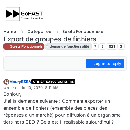
Skip to content
Home
Categories
Sujets Fonctionnels
Export de groupes de fichiers
Sujets Fonctionnels
demande fonctionnalité
7
3
621
3
Log in to reply
MauryESEA
M
UTILISATEUR GOFAST ENTREPRISE
Offline
wrote on
Jul 10, 2020, 8:11 AM
last edited by cpotter
Jul 12, 2020, 1:49 PM
Bonjour,
J'ai la demande suivante : Comment exporter un
ensemble de fichiers (ensemble des pièces des
réponses à un marché) pour diffusion à un organisme
tiers hors GED ? Cela est-il réalisable aujourd'hui ?