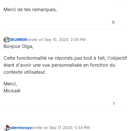
Merci de tes remarques,
0
DEUMIER
wrote on
Sep 10, 2020, 2:59 PM
last edited by
Offline
Bonjour Olga,
Cette fonctionnalité ne réponds pas tout à fait, l'objectif
étant d'avoir une vue personnalisée en fonction du
contexte utilisateur.
Merci,
Mickaël
1
odernovaya
wrote on
Sep 17, 2020, 5:54 PM
last edited by odernovaya
Sep 17, 2020, 7:54 PM