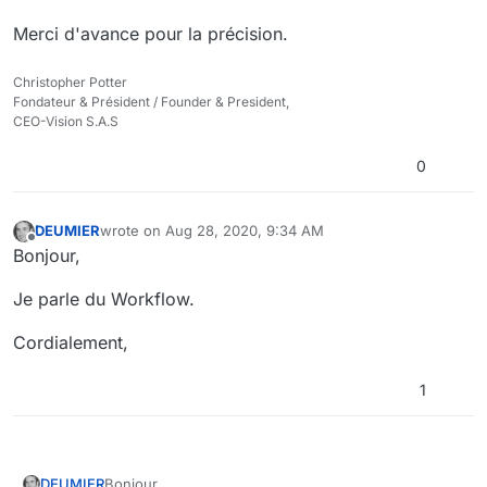
intéressant d'offrir deux listes supplémentaires :
Les taches réalisées (avec un process encore
Merci d'avance pour la précision.
Ceci permettrai aux acteurs proactifs de stimuler
actif).
l'ensemble des groupes de travailles à consulter et
Les taches à réaliser (avec un process chez un
Christopher Potter
traiter les taches.
autre acteur).
Merci,
Fondateur & Président / Founder & President,
Mickaël
CEO-Vision S.A.S
0
DEUMIER
wrote on
Aug 28, 2020, 9:34 AM
last edited by
Offline
Bonjour,
Je parle du Workflow.
Cordialement,
1
Bonjour,
DEUMIER