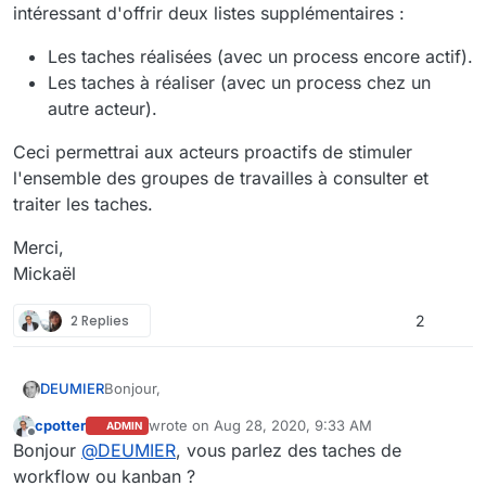
intéressant d'offrir deux listes supplémentaires :
Les taches réalisées (avec un process encore actif).
Les taches à réaliser (avec un process chez un
autre acteur).
Ceci permettrai aux acteurs proactifs de stimuler
l'ensemble des groupes de travailles à consulter et
traiter les taches.
Merci,
Mickaël
2 Replies
2
Bonjour,
DEUMIER
cpotter
wrote on
Aug 28, 2020, 9:33 AM
ADMIN
Aujourd'hui les utilisateurs ont la liste des taches en-
last edited by
Offline
Bonjour
@
DEUMIER
, vous parlez des taches de
cours (où ils doivent intervenir).
Mais pour la coordination des équipes, il serait très
workflow ou kanban ?