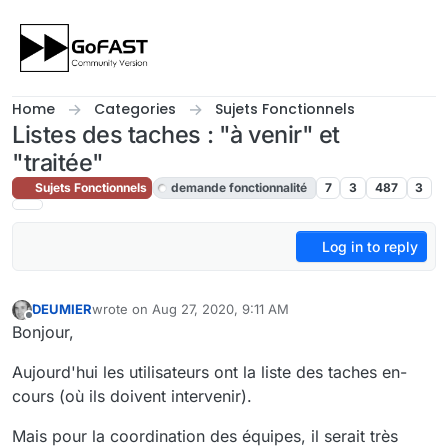
Skip to content
Home
Categories
Sujets Fonctionnels
Listes des taches : "à venir" et
"traitée"
Sujets Fonctionnels
demande fonctionnalité
7
3
487
3
Log in to reply
DEUMIER
wrote on
Aug 27, 2020, 9:11 AM
last edited by cpotter
Aug 28, 2020, 11:32 AM
Offline
Bonjour,
Aujourd'hui les utilisateurs ont la liste des taches en-
cours (où ils doivent intervenir).
Mais pour la coordination des équipes, il serait très