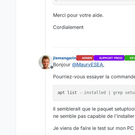
Merci pour votre aide.
Cordialement
jlemangarin
ADMIN
SUPPORT-PROD
DE
Bonjour
@
MauryESEA
,
Offline
Pourriez-vous essayer la commande
apt list 
--installed | grep setu
Il semblerait que le paquet setupto
ne semble pas capable de l'installe
Je viens de faire le test sur mon PC 