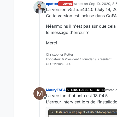
cpotter
wrote on
Sep 10, 2020, 8:
ADMIN
last edited by
La version v5.15.5434.0 (July 14, 2
Offline
Cette version est incluse dans GoFA
Néanmoins il n'est pas sûr que cela
le message d'erreur ?
Merci
Christopher Potter
Fondateur & Président / Founder & President,
CEO-Vision S.A.S
MauryESEA
wrote 
UTILISATEUR GOFAST ENTREPRISE
M
last ed
La version d'ubuntu est 18.04.5
Offline
L'erreur intervient lors de l'install