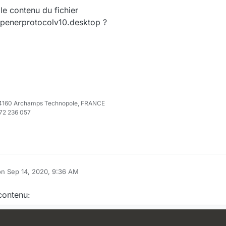
 le contenu du fichier
copenerprotocolv10.desktop ?
e 74160 Archamps Technopole, FRANCE
972 236 057
on
Sep 14, 2020, 9:36 AM
ited by
 contenu: