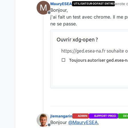
MauryESEA
wrote 
UTILISATEUR GOFAST ENTREPRISE
M
last ed
Bonjour,
Offline
j'ai fait un test avec chrome. Il me
ne se passe.
jlemangarin
ADMIN
SUPPORT-PROD
DE
Bonjour
@
MauryESEA
,
Offline