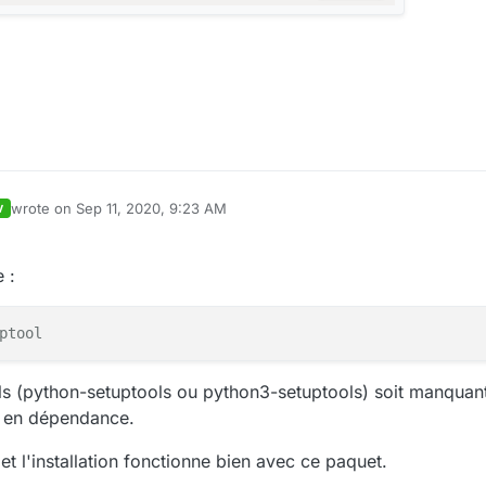
wrote on
Sep 11, 2020, 9:23 AM
V
last edited by
 :
ptool
ols (python-setuptools ou python3-setuptools) soit manquan
r en dépendance.
et l'installation fonctionne bien avec ce paquet.