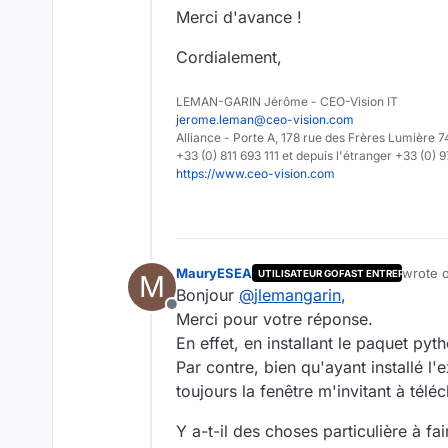
Merci d'avance !
Cordialement,
LEMAN-GARIN Jérôme - CEO-Vision IT
jerome.leman@ceo-vision.com
Alliance - Porte A, 178 rue des Frères Lumièr
+33 (0) 811 693 111 et depuis l'étranger +33 (0) 
https://www.ceo-vision.com
MauryESEA
wrote 
UTILISATEUR GOFAST ENTREPRISE
M
last ed
Bonjour
@
jlemangarin
,
Offline
Merci pour votre réponse.
En effet, en installant le paquet pyt
Par contre, bien qu'ayant installé l'
toujours la fenêtre m'invitant à tél
Y a-t-il des choses particulière à fai