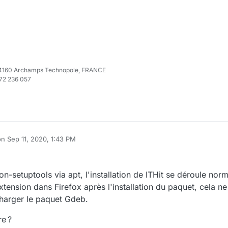
e 74160 Archamps Technopole, FRANCE
972 236 057
on
Sep 11, 2020, 1:43 PM
ited by
hon-setuptools via apt, l'installation de ITHit se déroule nor
extension dans Firefox après l'installation du paquet, cela ne
écharger le paquet Gdeb.
re ?