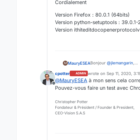
Cordialement
Version Firefox : 80.0.1 (64bits)
Version python-setuptools : 39.0.1-
Version ithiteditdocopenerprotocolv
Bonjour
@
jlemangarin
,
MauryESEA
M
Merci pour votre réponse
cpotter
wrote on
Sep 11, 2020, 3:
ADMIN
En effet, en installant le
Y a-t-il des choses particu
last edited by cpotter
Sep 1
@
MauryESEA
à mon sens cela cor
Par contre, bien qu'ayant 
Cordialement
Offline
toujours la fenêtre m'inv
Version Firefox : 80.0.1 (
Pouvez-vous faire un test avec Ch
Version python-setuptools
Version ithiteditdocopene
Christopher Potter
Fondateur & Président / Founder & President,
CEO-Vision S.A.S