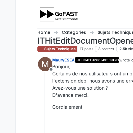
Skip to content
Home
Categories
Sujets Techniqu
ITHitEditDocumentOpener
Sujets Techniques
17
posts
3
posters
2.5k
vi
MauryESEA
wrote 
UTILISATEUR GOFAST ENTREPRISE
M
last ed
Bonjour,
Offline
Certains de nos utilisateurs ont un 
l'extension.deb, nous avons une erreu
Avez-vous une solution ?
D'avance merci.
Cordialement