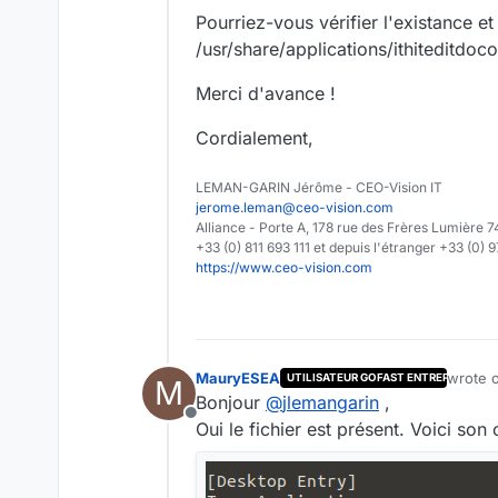
Pourriez-vous vérifier l'existance et
/usr/share/applications/ithiteditdo
Merci d'avance !
Cordialement,
LEMAN-GARIN Jérôme - CEO-Vision IT
jerome.leman@ceo-vision.com
Alliance - Porte A, 178 rue des Frères Lumièr
+33 (0) 811 693 111 et depuis l'étranger +33 (0) 
https://www.ceo-vision.com
MauryESEA
wrote 
UTILISATEUR GOFAST ENTREPRISE
M
last ed
Bonjour
@
jlemangarin
,
Offline
Oui le fichier est présent. Voici son