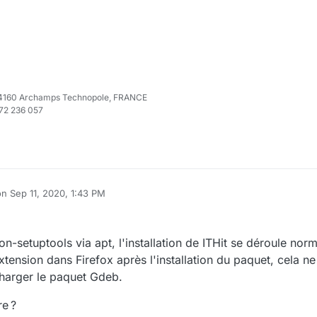
e 74160 Archamps Technopole, FRANCE
972 236 057
on
Sep 11, 2020, 1:43 PM
ited by
hon-setuptools via apt, l'installation de ITHit se déroule nor
extension dans Firefox après l'installation du paquet, cela ne
écharger le paquet Gdeb.
re ?