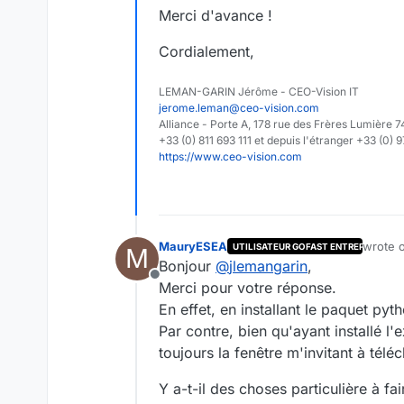
Merci d'avance !
Cordialement,
LEMAN-GARIN Jérôme - CEO-Vision IT
jerome.leman@ceo-vision.com
Alliance - Porte A, 178 rue des Frères Lumièr
+33 (0) 811 693 111 et depuis l'étranger +33 (0) 
https://www.ceo-vision.com
MauryESEA
wrote 
UTILISATEUR GOFAST ENTREPRISE
M
last ed
Bonjour
@
jlemangarin
,
Offline
Merci pour votre réponse.
En effet, en installant le paquet pyt
Par contre, bien qu'ayant installé l'
toujours la fenêtre m'invitant à tél
Y a-t-il des choses particulière à fai