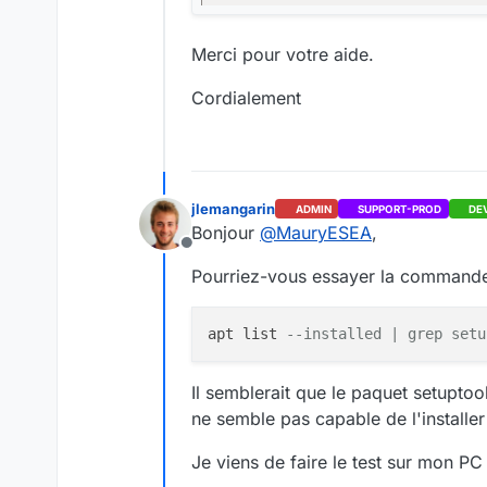
Merci pour votre aide.
Cordialement
jlemangarin
ADMIN
SUPPORT-PROD
DE
Bonjour
@
MauryESEA
,
Offline
Pourriez-vous essayer la commande
apt list 
--installed | grep setu
Il semblerait que le paquet setupto
ne semble pas capable de l'installe
Je viens de faire le test sur mon PC 