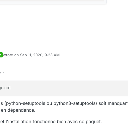
wrote on
Sep 11, 2020, 9:23 AM
V
last edited by
 :
ptool
ols (python-setuptools ou python3-setuptools) soit manquan
r en dépendance.
et l'installation fonctionne bien avec ce paquet.