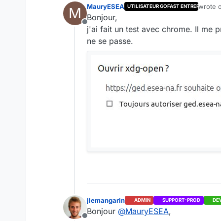
MauryESEA
wrote 
UTILISATEUR GOFAST ENTREPRISE
M
last ed
Bonjour,
Offline
j'ai fait un test avec chrome. Il me
ne se passe.
jlemangarin
ADMIN
SUPPORT-PROD
DE
Bonjour
@
MauryESEA
,
Offline