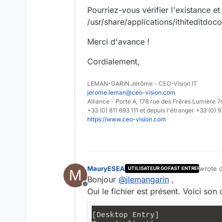
Pourriez-vous vérifier l'existance et
/usr/share/applications/ithiteditdo
Merci d'avance !
Cordialement,
LEMAN-GARIN Jérôme - CEO-Vision IT
jerome.leman@ceo-vision.com
Alliance - Porte A, 178 rue des Frères Lumièr
+33 (0) 811 693 111 et depuis l'étranger +33 (0) 
https://www.ceo-vision.com
MauryESEA
wrote 
UTILISATEUR GOFAST ENTREPRISE
M
last ed
Bonjour
@
jlemangarin
,
Offline
Oui le fichier est présent. Voici son