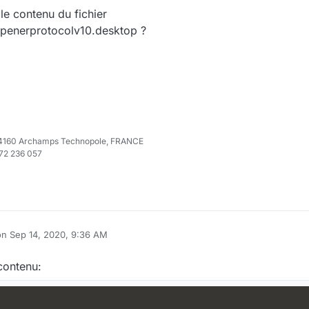
 le contenu du fichier
copenerprotocolv10.desktop ?
e 74160 Archamps Technopole, FRANCE
972 236 057
on
Sep 14, 2020, 9:36 AM
ited by
 contenu: