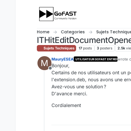
Skip to content
Home
Categories
Sujets Techniqu
ITHitEditDocumentOpener
Sujets Techniques
17
posts
3
posters
2.5k
vi
MauryESEA
wrote 
UTILISATEUR GOFAST ENTREPRISE
M
last ed
Bonjour,
Offline
Certains de nos utilisateurs ont un 
l'extension.deb, nous avons une erreu
Avez-vous une solution ?
D'avance merci.
Cordialement