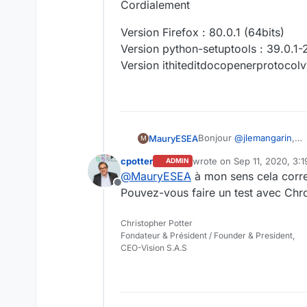
Cordialement
Version Firefox : 80.0.1 (64bits)
Version python-setuptools : 39.0.1-
Version ithiteditdocopenerprotocolv
Bonjour
@
jlemangarin
,
MauryESEA
M
Merci pour votre réponse
cpotter
wrote on
Sep 11, 2020, 3:
ADMIN
En effet, en installant le
Y a-t-il des choses particu
last edited by cpotter
Sep 1
@
MauryESEA
à mon sens cela cor
Par contre, bien qu'ayant 
Cordialement
Offline
toujours la fenêtre m'inv
Version Firefox : 80.0.1 (
Pouvez-vous faire un test avec Ch
Version python-setuptools
Version ithiteditdocopene
Christopher Potter
Fondateur & Président / Founder & President,
CEO-Vision S.A.S