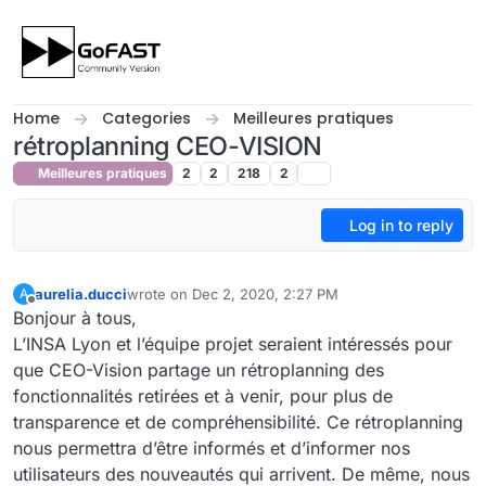
Skip to content
Home
Categories
Meilleures pratiques
rétroplanning CEO-VISION
Meilleures pratiques
2
2
218
2
Log in to reply
aurelia.ducci
wrote on
Dec 2, 2020, 2:27 PM
A
last edited by
Offline
Bonjour à tous,
L’INSA Lyon et l’équipe projet seraient intéressés pour
que CEO-Vision partage un rétroplanning des
fonctionnalités retirées et à venir, pour plus de
transparence et de compréhensibilité. Ce rétroplanning
nous permettra d’être informés et d’informer nos
utilisateurs des nouveautés qui arrivent. De même, nous