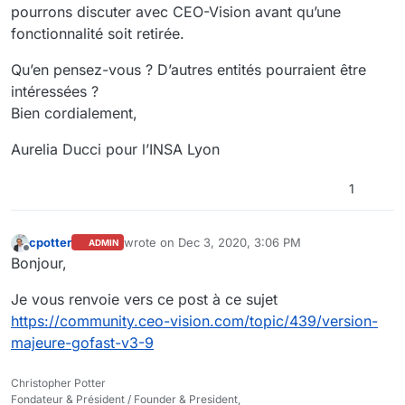
pourrons discuter avec CEO-Vision avant qu’une
fonctionnalité soit retirée.
Qu’en pensez-vous ? D’autres entités pourraient être
intéressées ?
Bien cordialement,
Aurelia Ducci pour l’INSA Lyon
1
cpotter
wrote on
Dec 3, 2020, 3:06 PM
ADMIN
last edited by
Offline
Bonjour,
Je vous renvoie vers ce post à ce sujet
https://community.ceo-vision.com/topic/439/version-
majeure-gofast-v3-9
Christopher Potter
Fondateur & Président / Founder & President,