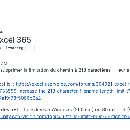
es
Excel 365
s
1
watching
5 AM
, 2021, 1:33 PM
 supprimer la limitation du chemin à 218 caractères, il leur a
st ici :
https://excel.uservoice.com/forums/304921-excel-
733559-increase-the-218-character-filename-length-limit-t
4a19f78f5066b6a2
 des restrictions liées à Windows (260 car) ou Sharepoint 
unity.ceo-vision.com/topic/16/taille-limite-nom-de-fichier-