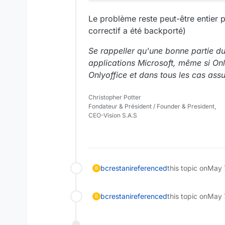
Le problème reste peut-être entier p
correctif a été backporté)
Se rappeller qu'une bonne partie d
applications Microsoft, même si Only
Onlyoffice et dans tous les cas assu
Christopher Potter
Fondateur & Président / Founder & President,
CEO-Vision S.A.S
bcrestani
referenced
this topic on
May 
B
bcrestani
referenced
this topic on
May 
B