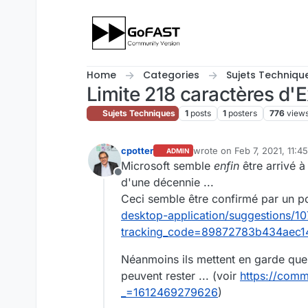
Skip to content
Home
Categories
Sujets Techniqu
Limite 218 caractères d'
Sujets Techniques
1
posts
1
posters
776
view
cpotter
wrote on
Feb 7, 2021, 11:4
ADMIN
last edited by cpotter
Feb 7
Microsoft semble
enfin
être arrivé à
Offline
d'une décennie ...
Ceci semble être confirmé par un po
desktop-application/suggestions/10
tracking_code=89872783b434aec1
Néanmoins ils mettent en garde que
peuvent rester ... (voir
https://comm
_=1612469279626
)