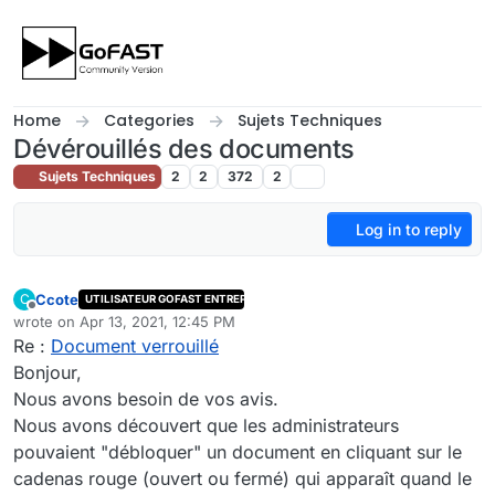
Skip to content
Home
Categories
Sujets Techniques
Dévérouillés des documents
Sujets Techniques
2
2
372
2
Log in to reply
Ccote
C
UTILISATEUR GOFAST ENTREPRISE
Offline
wrote on
Apr 13, 2021, 12:45 PM
last edited by Ccote
Apr 13, 2021, 2:45 PM
Re :
Document verrouillé
Bonjour,
Nous avons besoin de vos avis.
Nous avons découvert que les administrateurs
pouvaient "débloquer" un document en cliquant sur le
cadenas rouge (ouvert ou fermé) qui apparaît quand le