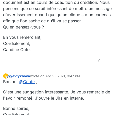
document est en cours de coédition ou d'édition. Nous
pensons que ce serait intéressant de mettre un message
d'avertissement quand quelqu'un clique sur un cadenas
afin que l'on sache ce qu'il va se passer.
Qu'en pensez-vous ?
En vous remerciant,
Cordialement,
Candice Côte.
0
yyevtykhova
wrote on
Apr 13, 2021, 3:47 PM
Y
last edited by
Offline
Bonjour
@
Ccote
,
C'est une suggestion intéressante. Je vous remercie de
l'avoir remonté. J'ouvre le Jira en interne.
Bonne soirée,
Cordialement,