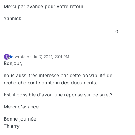
Merci par avance pour votre retour.
Yannick
0
tcl
wrote on
Jul 7, 2021, 2:01 PM
T
last edited by
Offline
Bonjour,
nous aussi très intéressé par cette possibilité de
recherche sur le contenu des documents.
Est-il possible d'avoir une réponse sur ce sujet?
Merci d'avance
Bonne journée
Thierry