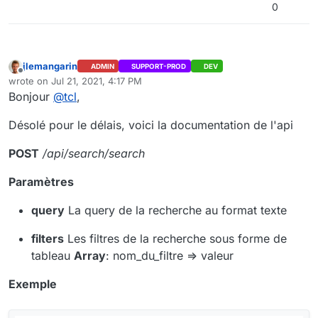
0
peu de documentation à ce sujet
jlemangarin
ADMIN
SUPPORT-PROD
DEV
Offline
wrote on
Jul 21, 2021, 4:17 PM
last edited by
Bonjour
@
tcl
,
Désolé pour le délais, voici la documentation de l'api
POST
/api/search/search
Paramètres
query
La query de la recherche au format texte
filters
Les filtres de la recherche sous forme de
tableau
Array
: nom_du_filtre => valeur
Exemple