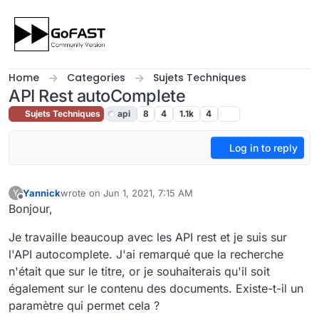
Skip to content
Home
Categories
Sujets Techniques
API Rest autoComplete
Sujets Techniques
api
8
4
1.1k
4
Log in to reply
Yannick
wrote on
Jun 1, 2021, 7:15 AM
Y
last edited by cpotter
Sep 13, 2023, 12:41 PM
Offline
Bonjour,
Je travaille beaucoup avec les API rest et je suis sur
l'API autocomplete. J'ai remarqué que la recherche
n'était que sur le titre, or je souhaiterais qu'il soit
également sur le contenu des documents. Existe-t-il un
paramètre qui permet cela ?