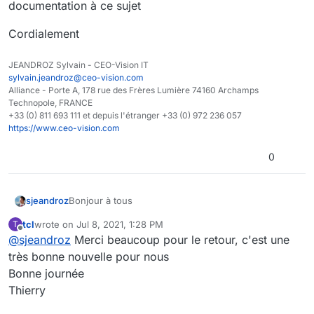
documentation à ce sujet
Cordialement
JEANDROZ Sylvain - CEO-Vision IT
sylvain.jeandroz@ceo-vision.com
Alliance - Porte A, 178 rue des Frères Lumière 74160 Archamps
Technopole, FRANCE
+33 (0) 811 693 111 et depuis l'étranger +33 (0) 972 236 057
https://www.ceo-vision.com
0
Bonjour à tous
sjeandroz
tcl
wrote on
Jul 8, 2021, 1:28 PM
T
Malheureusement cette API d'autocomplétion n'a
last edited by
Offline
@
sjeandroz
Merci beaucoup pour le retour, c'est une
pas pour but d'effectuer des recherches au sein
des documents, mais juste de lister des contenus en
Par contre il existe depuis peu une API permettant
très bonne nouvelle pour nous
effectuant une requête directe en base de données
d'effectuer des recherches, je pense que cela
Bonne journée
Drupal ( dans laquelle le contenu des documents
pourrait répondre à vos besoins.
Elle n'est pas encore documentée, c'est pour cela
Thierry
n'est pas indexé, il l'est dans le moteur de
que vous ne pouviez pas savoir qu'elle existait, je
recherche Solr)
vais revenir vers vous assez rapidement avec un
Cordialement