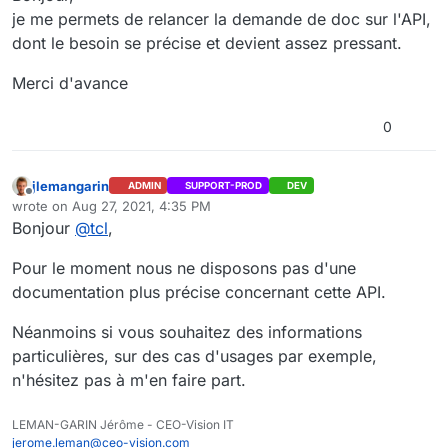
je me permets de relancer la demande de doc sur l'API,
dont le besoin se précise et devient assez pressant.
Merci d'avance
0
jlemangarin
ADMIN
SUPPORT-PROD
DEV
Offline
wrote on
Aug 27, 2021, 4:35 PM
last edited by
Bonjour
@
tcl
,
Pour le moment nous ne disposons pas d'une
documentation plus précise concernant cette API.
Néanmoins si vous souhaitez des informations
particulières, sur des cas d'usages par exemple,
n'hésitez pas à m'en faire part.
LEMAN-GARIN Jérôme - CEO-Vision IT
jerome.leman@ceo-vision.com