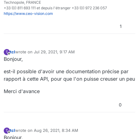
Technopole, FRANCE
+33 (0) 811 693 111 et depuis l'étranger +33 (0) 972 236 057
https://www.ceo-vision.com
1
tcl
wrote on
Jul 29, 2021, 9:17 AM
T
last edited by
Offline
Bonjour,
est-il possible d'avoir une documentation précise par
rapport à cette API, pour que l'on puisse creuser un peu
Merci d'avance
0
tcl
wrote on
Aug 26, 2021, 8:34 AM
T
last edited by
Offline
Bonjour,