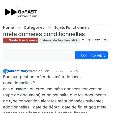
Skip to content
Home
Categories
Sujets Fonctionnels
méta données conditionnelles
Sujets Fonctionnels
demande fonctionnalité
2
2
217
2
Log in to reply
laurent.flory
wrote on
Feb 18, 2022, 9:07 AM
L
last edited by cpotter
Feb 19, 2022, 7:33 PM
Offline
Bonjour, peut on créer des méta données
conditionnelles ?
cas d'usage : on crée une méta données convention
(type de document) et on souhaite que les documents
de type convention aient les méta données suivantes
additionnelles : date de début, date de fin et qcq méta
donnée sous forme de tag à cocher: finance,