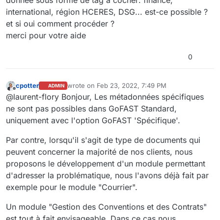
international, région HCERES, DSG... est-ce possible ?
et si oui comment procéder ?
merci pour votre aide
0
cpotter
wrote on
Feb 23, 2022, 7:49 PM
ADMIN
last edited by
Offline
@laurent-flory Bonjour, Les métadonnées spécifiques
ne sont pas possibles dans GoFAST Standard,
uniquement avec l'option GoFAST 'Spécifique'.
Par contre, lorsqu'il s'agit de type de documents qui
peuvent concerner la majorité de nos clients, nous
proposons le développement d'un module permettant
d'adresser la problématique, nous l'avons déjà fait par
exemple pour le module "Courrier".
Un module "Gestion des Conventions et des Contrats"
est tout à fait envisageable. Dans ce cas nous