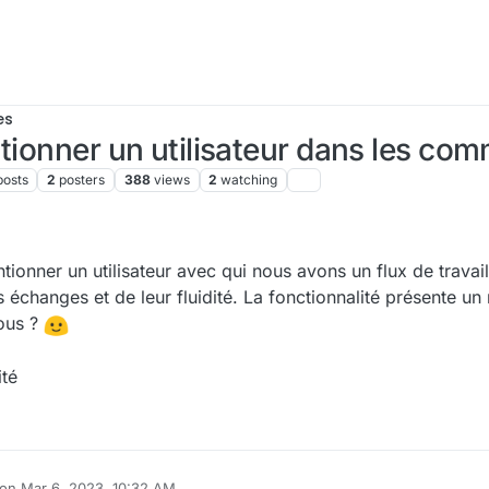
es
ntionner un utilisateur dans les c
posts
2
posters
388
views
2
watching
3, 9:50 AM
tionner un utilisateur avec qui nous avons un flux de travail
s échanges et de leur fluidité. La fonctionnalité présente un
vous ?
té
 on
Mar 6, 2023, 10:32 AM