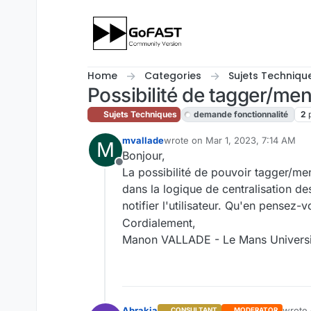
Skip to content
Home
Categories
Sujets Techniqu
Possibilité de tagger/me
Sujets Techniques
demande fonctionnalité
2
mvallade
wrote on
Mar 1, 2023, 7:14 AM
M
last edited by cpotter
May 15, 202
Bonjour,
Offline
La possibilité de pouvoir tagger/men
dans la logique de centralisation de
notifier l'utilisateur. Qu'en pensez-
Cordialement,
Manon VALLADE - Le Mans Universi
Abrakia
wrote
CONSULTANT
MODERATOR