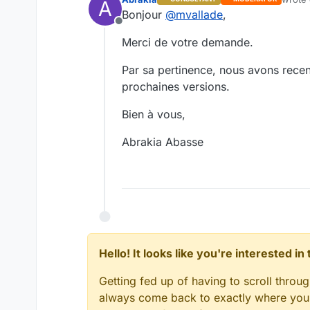
A
last ed
Bonjour
@
mvallade
,
Offline
Merci de votre demande.
Par sa pertinence, nous avons rece
prochaines versions.
Bien à vous,
Abrakia Abasse
Hello! It looks like you're interested i
Getting fed up of having to scroll throu
always come back to exactly where you w