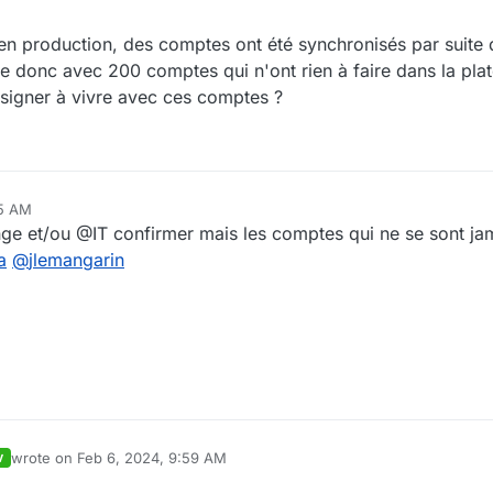
n production, des comptes ont été synchronisés par suite
uve donc avec 200 comptes qui n'ont rien à faire dans la pla
résigner à vivre avec ces comptes ?
45 AM
nge et/ou @IT confirmer mais les comptes qui ne se sont j
a
@
jlemangarin
wrote on
Feb 6, 2024, 9:59 AM
V
last edited by