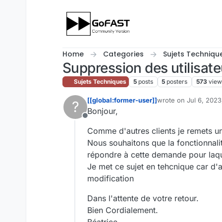
Skip to content
Home
Categories
Sujets Techniqu
Suppression des utilisate
Sujets Techniques
5
posts
5
posters
573
view
[[global:former-user]]
wrote on
Jul 6, 2023
?
last edited by
Bonjour,
Offline
Comme d'autres clients je remets un
Nous souhaitons que la fonctionnali
répondre à cette demande pour laqu
Je met ce sujet en tehcnique car d'a
modification
Dans l'attente de votre retour.
Bien Cordialement.