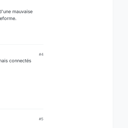
 d'une mauvaise
teforme.
#4
amais connectés
#5