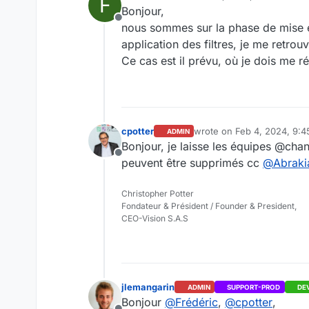
F
last edited by
Bonjour,
Offline
nous sommes sur la phase de mise e
application des filtres, je me retro
Ce cas est il prévu, où je dois me 
cpotter
wrote on
Feb 4, 2024, 9:
ADMIN
last edited by
Bonjour, je laisse les équipes @cha
Offline
peuvent être supprimés cc
@
Abraki
Christopher Potter
Fondateur & Président / Founder & President,
CEO-Vision S.A.S
jlemangarin
ADMIN
SUPPORT-PROD
DE
Bonjour
@
Frédéric
,
@
cpotter
,