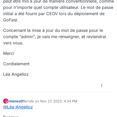
peut être mis à jour de manière conventionnelle, comme
pour n'importe quel compte utilisateur. Le mot de passe
initial a été fourni par CEOV lors du déploiement de
GoFast.
Concernant la mise à jour du mot de passe pour le
compte "admin", je vais me renseigner, et reviendrai
vers vous.
Merci
Cordialement
Léa Angelloz
1
imanez01
wrote on
Nov 27, 2023, 4:24 PM
I
last edited by
Offline
@
Léa-Angelloz