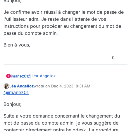
Bonjour,
Je confirme avoir réussi à changer le mot de passe de
l'utilisateur adm. Je reste dans l'attente de vos
instructions pour procéder au changement du mot de
passe du compte admin.
Bien à vous,
0
@
Léa-Angelloz
imanez01
I
Léa Angelloz
wrote on
Dec 4, 2023, 8:31 AM
Bonjour,
last edited by
Offline
@
imanez01
Je confirme avoir réussi à changer le mot de passe
Bonjour,
de l'utilisateur adm. Je reste dans l'attente de vos
instructions pour procéder au changement du mot
Bien à vous,
de passe du compte admin.
Suite à votre demande concernant le changement du
mot de passe du compte admin, je vous suggère de
contacter directement notre helpdesk. La procédure