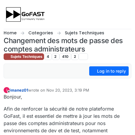
Skip to content
Home
Categories
Sujets Techniques
Changement des mots de passe des
comptes administrateurs
Sujets Techniques
4
2
410
2
Log in to reply
imanez01
wrote on
Nov 20, 2023, 3:19 PM
I
last edited by
Offline
Bonjour,
Afin de renforcer la sécurité de notre plateforme
GoFast, il est essentiel de mettre à jour les mots de
passe des comptes administrateurs pour nos
environnements de dev et de test, notamment