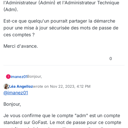
l'Administrateur (Admin) et l'Administrateur Technique
(Adm).
Est-ce que quelqu'un pourrait partager la démarche
pour une mise à jour sécurisée des mots de passe de
ces comptes ?
Merci d'avance.
0
Bonjour,
imanez01
I
Léa Angelloz
wrote on
Nov 22, 2023, 4:12 PM
Afin de renforcer la sécurité de notre plateforme
last edited by
Offline
@
imanez01
GoFast, il est essentiel de mettre à jour les mots de
passe des comptes administrateurs pour nos
Est-ce que quelqu'un pourrait partager la démarche
Bonjour,
environnements de dev et de test, notamment
pour une mise à jour sécurisée des mots de passe
l'Administrateur (Admin) et l'Administrateur
de ces comptes ?
Merci d'avance.
Technique (Adm).
Je vous confirme que le compte "adm" est un compte
standard sur GoFast. Le mot de passe pour ce compte