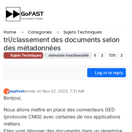
Skip to content
Home
Categories
Sujets Techniques
tri/classement des documents selon
des métadonnées
Sujets Techniques
demande fonctionnalité
5
2
720
2
Log in to reply
osalivet
wrote on
Nov 22, 2023, 7:31 AM
O
last edited by cpotter
Nov 24, 2023, 10:37 AM
Offline
Bonjour,
Nous allons mettre en place des connecteurs GED
(protocole CMIS) avec certaines de nos applications
métiers.
Elles vont déposer des documents dans un répertoire