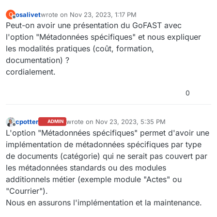
osalivet
wrote on
Nov 23, 2023, 1:17 PM
O
last edited by
Offline
Peut-on avoir une présentation du GoFAST avec
l'option "Métadonnées spécifiques" et nous expliquer
les modalités pratiques (coût, formation,
documentation) ?
cordialement.
0
cpotter
wrote on
Nov 23, 2023, 5:35 PM
ADMIN
last edited by
Offline
L'option "Métadonnées spécifiques" permet d'avoir une
implémentation de métadonnées spécifiques par type
de documents (catégorie) qui ne serait pas couvert par
les métadonnées standards ou des modules
additionnels métier (exemple module "Actes" ou
"Courrier").
Nous en assurons l'implémentation et la maintenance.