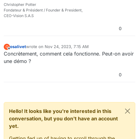
Christopher Potter
Fondateur & Président / Founder & President,
CEO-Vision S.A.S
0
osalivet
wrote on
Nov 24, 2023, 7:15 AM
O
last edited by
Offline
Concrètement, comment cela fonctionne. Peut-on avoir
une démo ?
0
Hello! It looks like you're interested in this
conversation, but you don't have an account
yet.
Getting fed up of having to scroll through the