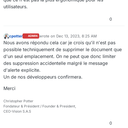
utilisateurs.
0
cpotter
wrote on
Dec 13, 2023, 8:25 AM
ADMIN
last edited by
Offline
Nous avons répondu cela car je crois qu'il n'est pas
possible techniquement de supprimer le document que
d'un seul emplacement. On ne peut que donc limiter
des suppression accidentelle malgré le message
d'alerte explicite.
Un de nos développeurs confirmera.
Merci
Christopher Potter
Fondateur & Président / Founder & President,
CEO-Vision S.A.S
0