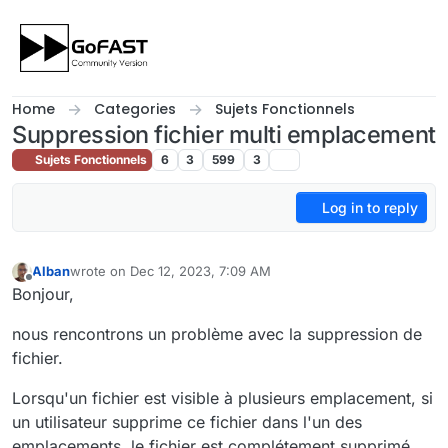
Skip to content
Home
Categories
Sujets Fonctionnels
Suppression fichier multi emplacement
Sujets Fonctionnels
6
3
599
3
Log in to reply
Alban
wrote on
Dec 12, 2023, 7:09 AM
last edited by
Offline
Bonjour,
nous rencontrons un problème avec la suppression de
fichier.
Lorsqu'un fichier est visible à plusieurs emplacement, si
un utilisateur supprime ce fichier dans l'un des
emplacements, le fichier est complétement supprimé.