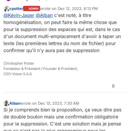
cpotter
wrote on
Dec 12, 2023, 6:13 PM
ADMIN
Je soutiens cette idée.
last edited by
Offline
@
Kévin-Jager
@
Alban
c'est noté, à titre
Bien que non essentielle (la suppression d'un
document est réversible grâce à la corbeille
Bonne journée.
homogénéisation, on peut faire la même chose que
temporaire), cette fonctionnalité permettrait un
pour la suppression des espaces qui est, dans le cas
meilleur accompagnement des nouveaux
d'un document multi-emplacement d'avoir à taper un
utilisateurs et de les familiariser avec les bonnes
texte (les premières lettres du nom de fichier) pour
pratiques. Elle aiderait a différentier la suppression
du document et/ou de sa visibilité par
confirmer qu'il n'y aura pas de suppression
l'expérimentation.
Christopher Potter
Fondateur & Président / Founder & President,
CEO-Vision S.A.S
0
Alban
wrote on
Dec 13, 2023, 7:30 AM
last edited by
Offline
Si je comprends bien la proposition, ça veux dire pas
de double bouton mais une confirmation obligatoire
pour la suppression. C'est une solution mais je pense
que ce n'est pas la plus ergonomique pour les