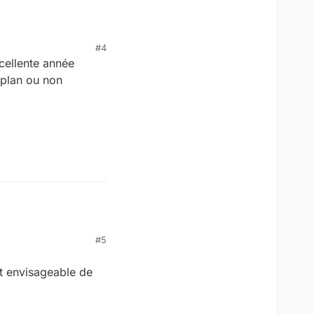
#4
cellente année
 plan ou non
#5
st envisageable de