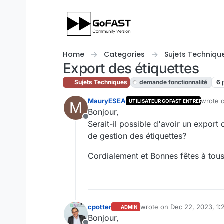
Skip to content
Home
Categories
Sujets Techniqu
Export des étiquettes
Sujets Techniques
demande fonctionnalité
6
MauryESEA
wrote 
UTILISATEUR GOFAST ENTREPRISE
M
last ed
Bonjour,
Offline
Serait-il possible d'avoir un expor
de gestion des étiquettes?
Cordialement et Bonnes fêtes à tous
cpotter
wrote on
Dec 22, 2023, 1
ADMIN
last edited by
Bonjour,