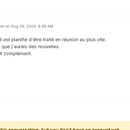
ote on
Aug 29, 2024, 8:40 AM
t edited by
 est planifié d'être traité en réunion au plus vite.
 que j'aurais des nouvelles.
out complément.
n this conversation, but you don't have an account yet.