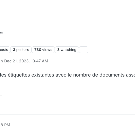
es
posts
3
posters
730
views
3
watching
on
Dec 21, 2023, 10:47 AM
ited by cpotter
Sep 24, 2024, 11:03 AM
t des étiquettes existantes avec le nombre de documents ass
.
:28 PM