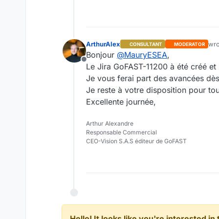
ArthurAlex
wr
CONSULTANT
MODERATOR
las
Bonjour
@
MauryESEA
,
Offline
Le Jira GoFAST-11200 à été créé et il
Je vous ferai part des avancées dès
Je reste à votre disposition pour t
Excellente journée,
Arthur Alexandre
Responsable Commercial
CEO-Vision S.A.S éditeur de GoFAST
Hello! It looks like you're interested i