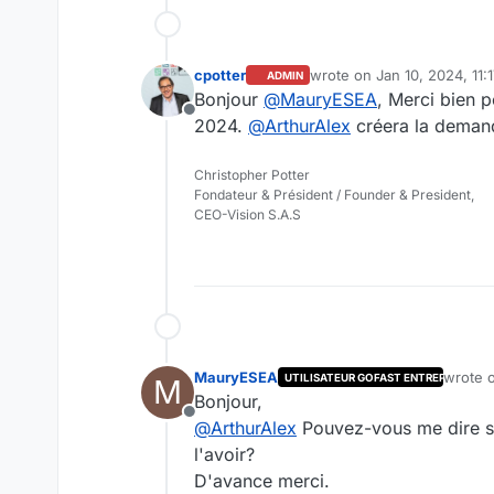
cpotter
wrote on
Jan 10, 2024, 11:
ADMIN
last edited by
Bonjour
@
MauryESEA
, Merci bien 
Offline
2024.
@
ArthurAlex
créera la demand
Christopher Potter
Fondateur & Président / Founder & President,
CEO-Vision S.A.S
MauryESEA
wrote 
UTILISATEUR GOFAST ENTREPRISE
M
last ed
Bonjour,
Offline
@
ArthurAlex
Pouvez-vous me dire si 
l'avoir?
D'avance merci.