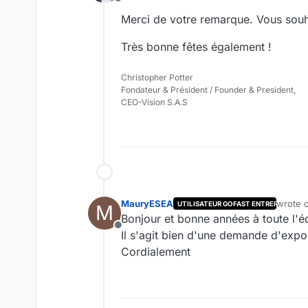
Offline
Merci de votre remarque. Vous souh
Très bonne fêtes également !
Christopher Potter
Fondateur & Président / Founder & President,
CEO-Vision S.A.S
MauryESEA
wrote 
UTILISATEUR GOFAST ENTREPRISE
M
last ed
Bonjour et bonne années à toute l'
Offline
Il s'agit bien d'une demande d'expo
Cordialement