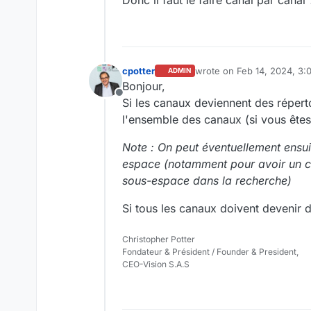
cpotter
wrote on
Feb 14, 2024, 3:
ADMIN
last edited by
Bonjour,
Offline
Si les canaux deviennent des répert
l'ensemble des canaux (si vous ête
Note : On peut éventuellement ensui
espace (notamment pour avoir un ch
sous-espace dans la recherche)
Si tous les canaux doivent devenir d
Christopher Potter
Fondateur & Président / Founder & President,
CEO-Vision S.A.S