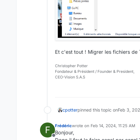
Et c'est tout ! Migrer les fichiers 
Christopher Potter
Fondateur & Président / Founder & President,
CEO-Vision S.A.S
cpotter
pinned this topic on
Feb 3, 20
Frédéric
wrote on
Feb 14, 2024, 11:25 AM
F
last edited by
Bonjour,
Offline
Donc il faut le faire canal par canal 