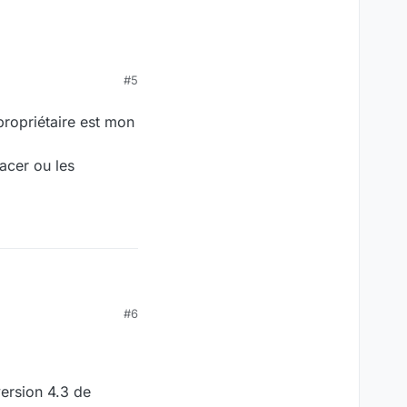
#5
propriétaire est mon
acer ou les
iétaire est mon
#6
 ou les supprimer. Le
version 4.3 de