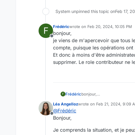
System unpinned this topic on
Feb 17, 2
Frédéric
wrote on
Feb 20, 2024, 10:05 PM
F
last edited by
bonjour,
Offline
je viens de m'apercevoir que tous le
compte, puisque les opérations ont é
Et donc à moins d'être administrate
supprimer. Le role contributeur ne l
Frédéric
bonjour,
F
je viens de m'apercevoir que
Léa Angelloz
wrote on
Feb 21, 2024, 9:09 
compte, puisque les opération
last edited by
@
Frédéric
Et donc à moins d'être admin
Offline
role contributeur ne le perm
Bonjour,
Je comprends la situation, et je pe