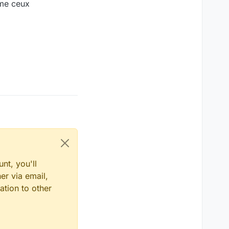
ême ceux
nt, you'll
er via email,
ation to other