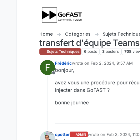
Skip to content
Home
Categories
Sujets Techniqu
transfert d'équipe Team
Sujets Techniques
6
posts
3
posters
708
vie
Frédéric
wrote on
Feb 2, 2024, 9:57 AM
F
last edited by
bonjour,
Offline
avez vous une procédure pour récup
injecter dans GoFAST ?
bonne journée
cpotter
wrote on
Feb 3, 2024, 11:
ADMIN
last edited by cpotter
Feb 7