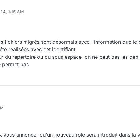
024, 1:15 AM
s fichiers migrés sont désormais avec l'information que le 
té réalisées avec cet identifiant.
ur du répertoire ou du sous espace, on ne peut pas les dépl
e permet pas.
 tous les fichiers migrés sont désormais avec l'information que le propr
AM
s ont été réalisées avec cet identifiant.
istrateur du répertoire ou du sous espace, on ne peut pas les déplacer
et pas.
ux vous annoncer qu'un nouveau rôle sera introduit dans la 