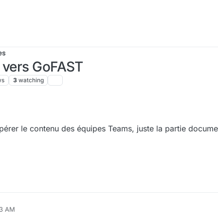
es
s vers GoFAST
ws
3
watching
érer le contenu des équipes Teams, juste la partie documen
03 AM
, 2024, 6:24 PM