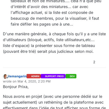
tableaux et non de miniatures.... cela n'a que peu
d'intérêt d'avoir des miniatures... car avec
l'affichage actuel, si la liste est composée de
beaucoup de membres, pour la visualiser, il faut
faire défiler les pages une à une...
D'une manière générale, à chaque fois qu'il y a une liste
d'utilisateurs (bloqué, actifs, liste utilisateurs,etc...
liste d'espace) la présenter sous forme de tableau
(pouvant être trié) serait plus judicieux selon moi.
2
jlemangarin
ADMIN
SUPPORT-PROD
DEV
Offline
wrote on
Mar 4, 2020, 2:20 PM
last edited by
Bonjour Prixa,
Nous avons en projet (avec une personne dédié sur le
sujet actuellement) un rethèming de la plateforme avec
effectivement dans l'idée de tout afficher sous forme de