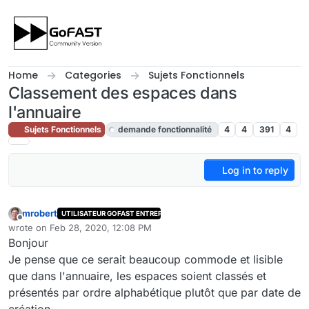
Skip to content
Home
Categories
Sujets Fonctionnels
Classement des espaces dans
l'annuaire
Sujets Fonctionnels
demande fonctionnalité
4
4
391
4
Log in to reply
mrobert
UTILISATEUR GOFAST ENTREPRISE
Offline
wrote on
Feb 28, 2020, 12:08 PM
last edited by cpotter
Feb 28, 2020, 5:29 PM
Bonjour
Je pense que ce serait beaucoup commode et lisible
que dans l'annuaire, les espaces soient classés et
présentés par ordre alphabétique plutôt que par date de