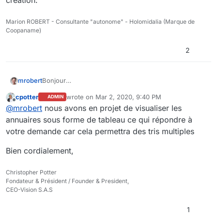
création.
Marion ROBERT - Consultante "autonome" - Holomidalia (Marque de
Coopaname)
2
mrobert
Bonjour
Je pense que ce serait beaucoup commode et lisible
cpotter
wrote on
Mar 2, 2020, 9:40 PM
ADMIN
que dans l'annuaire, les espaces soient classés et
last edited by
Offline
@
mrobert
nous avons en projet de visualiser les
présentés par ordre alphabétique plutôt que par date
de création.
annuaires sous forme de tableau ce qui répondre à
votre demande car cela permettra des tris multiples
Bien cordialement,
Christopher Potter
Fondateur & Président / Founder & President,
CEO-Vision S.A.S
1