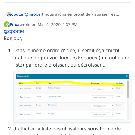
@
mrobert
nous avons en projet de visualiser les
cpotter
annuaires sous forme de tableau ce qui répondre à
Prixa
wrote on
Mar 4, 2020, 1:37 PM
P
votre demande car cela permettra des tris multiples
Bien cordialement,
last edited by
Offline
@
cpotter
Bonjour,
Dans le même ordre d'idée, il serait également
pratique de pouvoir trier les Espaces (ou tout autre
liste) par ordre croissant ou décroissant.
d'afficher la liste des utilisateurs sous forme de