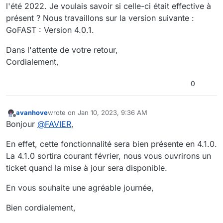
l'été 2022. Je voulais savoir si celle-ci était effective à
présent ? Nous travaillons sur la version suivante :
GoFAST : Version 4.0.1.
Dans l'attente de votre retour,
Cordialement,
0
avanhove
wrote on
Jan 10, 2023, 9:36 AM
last edited by
Offline
Bonjour
@
FAVIER
,
En effet, cette fonctionnalité sera bien présente en 4.1.0.
La 4.1.0 sortira courant février, nous vous ouvrirons un
ticket quand la mise à jour sera disponible.
En vous souhaite une agréable journée,
Bien cordialement,