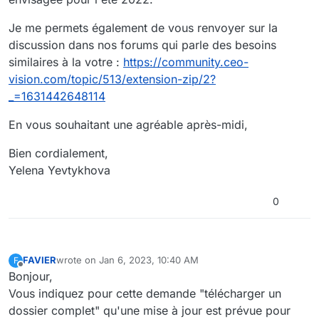
Je me permets également de vous renvoyer sur la
discussion dans nos forums qui parle des besoins
similaires à la votre :
https://community.ceo-
vision.com/topic/513/extension-zip/2?
_=1631442648114
En vous souhaitant une agréable après-midi,
Bien cordialement,
Yelena Yevtykhova
0
FAVIER
wrote on
Jan 6, 2023, 10:40 AM
F
last edited by
Offline
Bonjour,
Vous indiquez pour cette demande "télécharger un
dossier complet" qu'une mise à jour est prévue pour