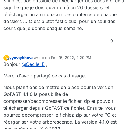
S'il n'est pas possible de télécharger des dossiers, cela
signifie que je dois ouvrir un à un 26 dossiers, et
télécharger un à un chacun des contenus de chaque
dossiers ... C'est plutôt fastidieux, pour un seul des
cours que je donne chaque semaine.
0
yyevtykhova
wrote on
Feb 15, 2022, 2:29 PM
Y
last edited by
Offline
Bonjour
@
Cécile_E
,
Merci d'avoir partagé ce cas d'usage.
Nous planifions de mettre en place pour la version
GoFAST 4.1.0 la possibilité de
compresser/décompresser le fichier zip et pouvoir
télécharger depuis GoFAST ce fichier. Ensuite, vous
pourrez décompresser le fichiez zip sur votre PC et
réorganiser votre arborescence. La version 4.1.0 est
envisagée pour l'été 2022.