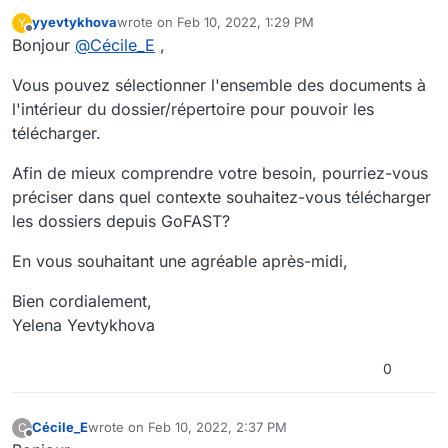
yyevtykhova
wrote on
Feb 10, 2022, 1:29 PM
Y
last edited by
Offline
Bonjour
@
Cécile_E
,
Vous pouvez sélectionner l'ensemble des documents à
l'intérieur du dossier/répertoire pour pouvoir les
télécharger.
Afin de mieux comprendre votre besoin, pourriez-vous
préciser dans quel contexte souhaitez-vous télécharger
les dossiers depuis GoFAST?
En vous souhaitant une agréable après-midi,
Bien cordialement,
Yelena Yevtykhova
0
Cécile_E
wrote on
Feb 10, 2022, 2:37 PM
C
last edited by
Offline