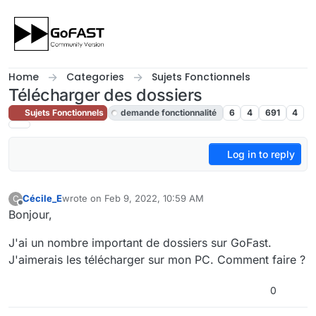
Skip to content
Home
Categories
Sujets Fonctionnels
Télécharger des dossiers
Sujets Fonctionnels
demande fonctionnalité
6
4
691
4
Log in to reply
Cécile_E
wrote on
Feb 9, 2022, 10:59 AM
C
last edited by cpotter
Feb 11, 2022, 8:49 AM
Offline
Bonjour,
J'ai un nombre important de dossiers sur GoFast.
J'aimerais les télécharger sur mon PC. Comment faire ?
0