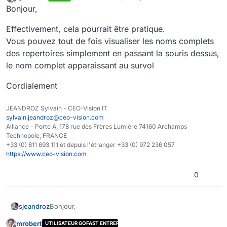
last edited by
Offline
Bonjour,
Effectivement, cela pourrait être pratique.
Vous pouvez tout de fois visualiser les noms complets
des repertoires simplement en passant la souris dessus,
le nom complet apparaissant au survol
Cordialement
JEANDROZ Sylvain - CEO-Vision IT
sylvain.jeandroz@ceo-vision.com
Alliance - Porte A, 178 rue des Frères Lumière 74160 Archamps
Technopole, FRANCE
+33 (0) 811 693 111 et depuis l'étranger +33 (0) 972 236 057
https://www.ceo-vision.com
0
Bonjour,
sjeandroz
mrobert
UTILISATEUR GOFAST ENTREPRISE
Effectivement, cela pourrait être pratique.