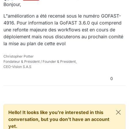
last edited by
Offline
Bonjour,
L"amélioration a été recensé sous le numéro GOFAST-
4916. Pour information la GoFAST 3.6.0 qui comprend
une refonte majeure des workflows est en cours de
déploiement mais nous discuterons au prochain comité
la mise au plan de cette evol
Christopher Potter
Fondateur & Président / Founder & President,
CEO-Vision S.A.S
0
Hello! It looks like you're interested in this
conversation, but you don't have an account
yet.