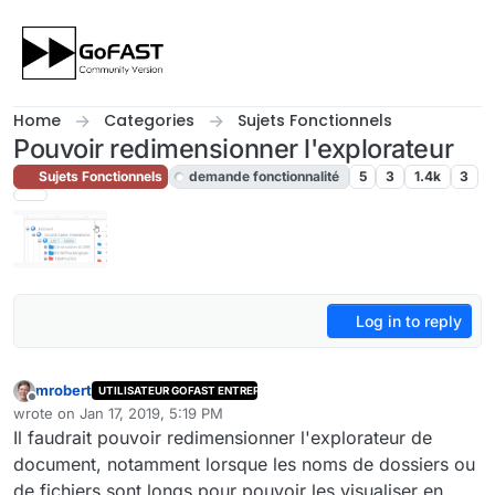
Skip to content
Home
Categories
Sujets Fonctionnels
Pouvoir redimensionner l'explorateur
Sujets Fonctionnels
demande fonctionnalité
5
3
1.4k
3
Log in to reply
mrobert
UTILISATEUR GOFAST ENTREPRISE
Offline
wrote on
Jan 17, 2019, 5:19 PM
last edited by admin
Jan 17, 2019, 8:42 PM
Il faudrait pouvoir redimensionner l'explorateur de
document, notamment lorsque les noms de dossiers ou
de fichiers sont longs pour pouvoir les visualiser en