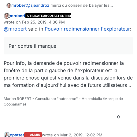
mrobert
@
sjeandroz
merci du conseil de balayer les
documents, mais c'est bien ce que je dis, c'est assez
mrobert
UTILISATEUR GOFAST ENTREPRISE
fastidieux quand il y en a beaucoup.
Offline
wrote on
Feb 25, 2019, 4:36 PM
En plus avoir 3 explorateurs sur la même page qui ne
last edited by
@
mrobert
said in
Pouvoir redimensionner l'explorateur
:
se synchronisent pas , cela crée de la confusion
Aussi, je préconise aux utilisateurs de masquer et
d'oublier les volets de droite et de naviguer plutôt au
Par contre il manque
sein de documents dans le bloc central. Là on peut
élargir la colonne de nom de fichiers.
Par contre il manque toujours l'actualisation du fil
Pour info, la demande de pouvoir redimensionner la
d'ariane.
fenêtre de la partie gauche de l'explorateur est la
première chose qui est venue dans la discussion lors de
ma formation d'aujourd'hui avec de futurs utilisateurs ..
Marion ROBERT - Consultante "autonome" - Holomidalia (Marque de
Coopaname)
0
cpotter
wrote on
Mar 2, 2019, 12:02 PM
ADMIN