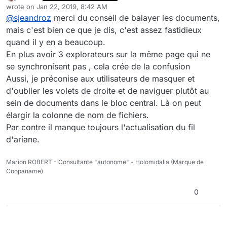
Offline
wrote on
Jan 22, 2019, 8:42 AM
Vous pouvez tout de fois visualiser les noms
last edited by
@
sjeandroz
merci du conseil de balayer les documents,
complets des repertoires simplement en passant la
Cordialement
souris dessus, le nom complet apparaissant au
mais c'est bien ce que je dis, c'est assez fastidieux
survol
quand il y en a beaucoup.
En plus avoir 3 explorateurs sur la même page qui ne
se synchronisent pas , cela crée de la confusion
Aussi, je préconise aux utilisateurs de masquer et
d'oublier les volets de droite et de naviguer plutôt au
sein de documents dans le bloc central. Là on peut
élargir la colonne de nom de fichiers.
Par contre il manque toujours l'actualisation du fil
d'ariane.
Marion ROBERT - Consultante "autonome" - Holomidalia (Marque de
Coopaname)
0