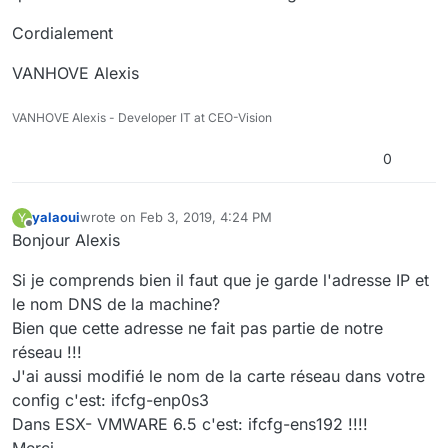
Cordialement
VANHOVE Alexis
VANHOVE Alexis - Developer IT at CEO-Vision
0
yalaoui
wrote on
Feb 3, 2019, 4:24 PM
Y
last edited by
Offline
Bonjour Alexis
Si je comprends bien il faut que je garde l'adresse IP et
le nom DNS de la machine?
Bien que cette adresse ne fait pas partie de notre
réseau !!!
J'ai aussi modifié le nom de la carte réseau dans votre
config c'est: ifcfg-enp0s3
Dans ESX- VMWARE 6.5 c'est: ifcfg-ens192 !!!!
Merci