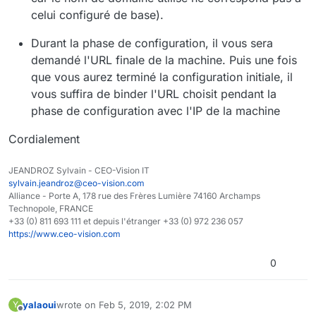
celui configuré de base).
Durant la phase de configuration, il vous sera
demandé l'URL finale de la machine. Puis une fois
que vous aurez terminé la configuration initiale, il
vous suffira de binder l'URL choisit pendant la
phase de configuration avec l'IP de la machine
Cordialement
JEANDROZ Sylvain - CEO-Vision IT
sylvain.jeandroz@ceo-vision.com
Alliance - Porte A, 178 rue des Frères Lumière 74160 Archamps
Technopole, FRANCE
+33 (0) 811 693 111 et depuis l'étranger +33 (0) 972 236 057
https://www.ceo-vision.com
0
yalaoui
wrote on
Feb 5, 2019, 2:02 PM
Y
last edited by
Offline