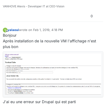
VANHOVE Alexis - Developer IT at CEO-Vision
0
yalaoui
wrote on
Feb 1, 2019, 4:18 PM
Y
last edited by
Offline
Bonjour
Après installation de la nouvelle VM l'affichage n'est
plus bon
J'ai eu une erreur sur Drupal qui est parti