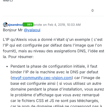
0
sjeandroz
wrote on
Feb 4, 2019, 10:03 AM
DEV
last edited by
Offline
Bonjour Mr
@
yalaoui
L'IP qu'Alexis vous a donné n'était q'un exemple ( c'est
l'IP qui est configurée par défaut dans l'image que l'on
fournit), mais au niveau des assignations DNS, l'idée est
la. Pour résumer:
Pendant la phase de configuration initiale, il faut
binder l'IP de la machine avec le DNS par defaut
(
mygf-community.ceo-vision.com
) car l'image de
base est configurée ainsi ( si vous utilisez un autre
domaine pendant la phase d'installation, vous aurez
le problème d'affichage que vous avez remarqué
car le fichiers CSS et JS ne sont pas téléchargés,
car le nom de domaine utilisé ne correspond pas à