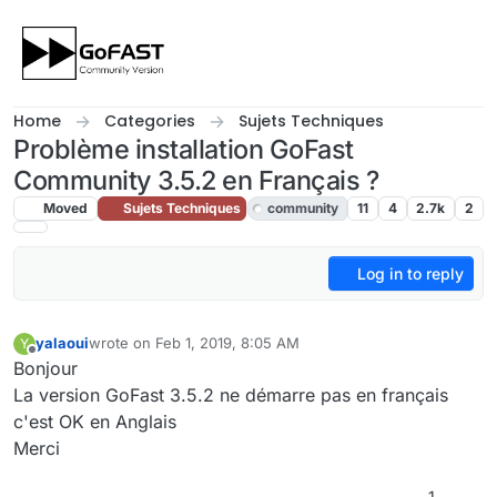
Skip to content
Home
Categories
Sujets Techniques
Problème installation GoFast
Community 3.5.2 en Français ?
Moved
Sujets Techniques
community
11
4
2.7k
2
Log in to reply
yalaoui
wrote on
Feb 1, 2019, 8:05 AM
Y
last edited by cpotter
Feb 4, 2019, 11:28 PM
Offline
Bonjour
La version GoFast 3.5.2 ne démarre pas en français
c'est OK en Anglais
Merci
1