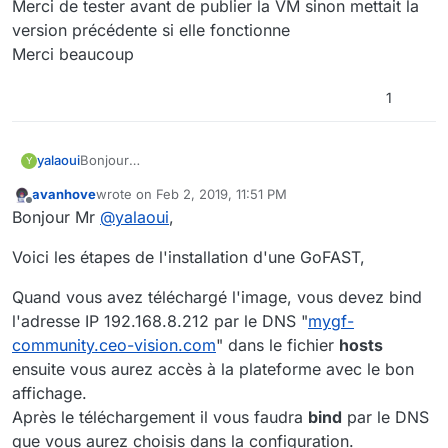
Merci de tester avant de publier la VM sinon mettait la
version précédente si elle fonctionne
Merci beaucoup
1
yalaoui
Bonjour
Y
Après plusieurs installations sur differentes
avanhove
wrote on
Feb 2, 2019, 11:51 PM
plateformes VMware, j'ai toujours le même problème
last edited by avanhove
Feb 3, 2019, 1:21 AM
Offline
Bonjour Mr
@
yalaoui
,
L'affichage n'est pas bon sur les 3 langues NL/EN/FR
Auparavant l'Anglais fonctionnait mais pas le français et
Voici les étapes de l'installation d'une GoFAST,
le néerlandais
Merci de tester avant de publier la VM sinon mettait la
version précédente si elle fonctionne
Quand vous avez téléchargé l'image, vous devez bind
Merci beaucoup
l'adresse IP 192.168.8.212 par le DNS "
mygf-
community.ceo-vision.com
" dans le fichier
hosts
ensuite vous aurez accès à la plateforme avec le bon
affichage.
Après le téléchargement il vous faudra
bind
par le DNS
que vous aurez choisis dans la configuration.