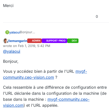
Merci
0
Bonjour
yalaoui
Y
Après installation de la nouvelle VM l'affichage n'est
jlemangarin
ADMIN
SUPPORT-PROD
DEV
plus bon
Merci
Offline
wrote on
Feb 1, 2019, 5:42 PM
last edited by jlemangarin
Feb 4, 2019, 11:13 AM
@
yalaoui
Bonjour,
Vous y accédez bien à partir de l'URL
mygf-
community.ceo-vision.com
?
J'ai eu une erreur sur Drupal qui est parti
Cela ressemble à une différence de configuration entre
l'URL déclarée dans la configuration de la machine (de
base dans la machine :
mygf-community.ceo-
vision.com
) et l'URL appelée.