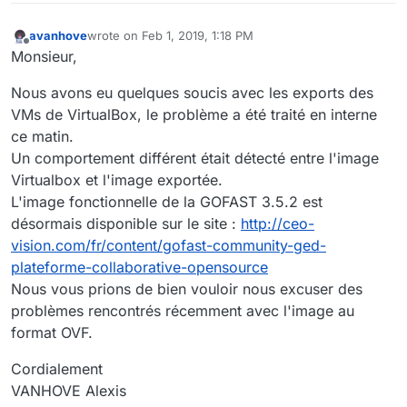
avanhove
wrote on
Feb 1, 2019, 1:18 PM
last edited by
Offline
Monsieur,
Nous avons eu quelques soucis avec les exports des
VMs de VirtualBox, le problème a été traité en interne
ce matin.
Un comportement différent était détecté entre l'image
Virtualbox et l'image exportée.
L'image fonctionnelle de la GOFAST 3.5.2 est
désormais disponible sur le site :
http://ceo-
vision.com/fr/content/gofast-community-ged-
plateforme-collaborative-opensource
Nous vous prions de bien vouloir nous excuser des
problèmes rencontrés récemment avec l'image au
format OVF.
Cordialement
VANHOVE Alexis