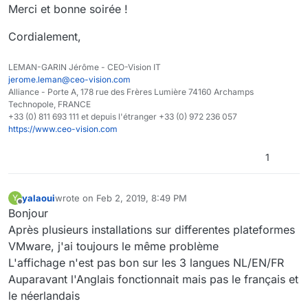
Merci et bonne soirée !
Cordialement,
LEMAN-GARIN Jérôme - CEO-Vision IT
jerome.leman@ceo-vision.com
Alliance - Porte A, 178 rue des Frères Lumière 74160 Archamps
Technopole, FRANCE
+33 (0) 811 693 111 et depuis l'étranger +33 (0) 972 236 057
https://www.ceo-vision.com
1
yalaoui
wrote on
Feb 2, 2019, 8:49 PM
Y
last edited by
Offline
Bonjour
Après plusieurs installations sur differentes plateformes
VMware, j'ai toujours le même problème
L'affichage n'est pas bon sur les 3 langues NL/EN/FR
Auparavant l'Anglais fonctionnait mais pas le français et
le néerlandais