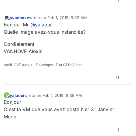
avanhove
wrote on
Feb 1, 2019, 9:32 AM
last edited by
Offline
Bonjour Mr
@
yalaoui
,
Quelle image avez-vous instanciée?
Cordialement
VANHOVE Alexis
VANHOVE Alexis - Developer IT at CEO-Vision
0
yalaoui
wrote on
Feb 1, 2019, 9:39 AM
Y
last edited by
Offline
Bonjour
C'est la VM que vous avez posté hier 31 Janvier
Merci
1