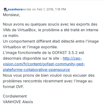
avanhove
wrote on
Feb 1, 2019, 1:18 PM
last edited by
Offline
Monsieur,
Nous avons eu quelques soucis avec les exports des
VMs de VirtualBox, le problème a été traité en interne
ce matin.
Un comportement différent était détecté entre l'image
Virtualbox et l'image exportée.
L'image fonctionnelle de la GOFAST 3.5.2 est
désormais disponible sur le site :
http://ceo-
vision.com/fr/content/gofast-community-ged-
plateforme-collaborative-opensource
Nous vous prions de bien vouloir nous excuser des
problèmes rencontrés récemment avec l'image au
format OVF.
Cordialement
VANHOVE Alexis