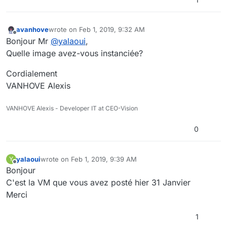
avanhove
wrote on
Feb 1, 2019, 9:32 AM
last edited by
Offline
Bonjour Mr
@
yalaoui
,
Quelle image avez-vous instanciée?
Cordialement
VANHOVE Alexis
VANHOVE Alexis - Developer IT at CEO-Vision
0
yalaoui
wrote on
Feb 1, 2019, 9:39 AM
Y
last edited by
Offline
Bonjour
C'est la VM que vous avez posté hier 31 Janvier
Merci
1