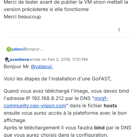
Merci de tester avant de publier la VM sinon mettait la
version précédente si elle fonctionne
Merci beaucoup
1
yalaoui
Bonjour
Y
Après plusieurs installations sur differentes
avanhove
wrote on
Feb 2, 2019, 11:51 PM
plateformes VMware, j'ai toujours le même problème
last edited by avanhove
Feb 3, 2019, 1:21 AM
Offline
Bonjour Mr
@
yalaoui
,
L'affichage n'est pas bon sur les 3 langues NL/EN/FR
Auparavant l'Anglais fonctionnait mais pas le français et
Voici les étapes de l'installation d'une GoFAST,
le néerlandais
Merci de tester avant de publier la VM sinon mettait la
version précédente si elle fonctionne
Quand vous avez téléchargé l'image, vous devez bind
Merci beaucoup
l'adresse IP 192.168.8.212 par le DNS "
mygf-
community.ceo-vision.com
" dans le fichier
hosts
ensuite vous aurez accès à la plateforme avec le bon
affichage.
Après le téléchargement il vous faudra
bind
par le DNS
que vous aurez choisis dans la configuration.