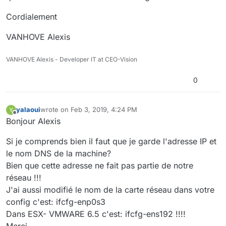
Cordialement
VANHOVE Alexis
VANHOVE Alexis - Developer IT at CEO-Vision
0
yalaoui
wrote on
Feb 3, 2019, 4:24 PM
Y
last edited by
Offline
Bonjour Alexis
Si je comprends bien il faut que je garde l'adresse IP et
le nom DNS de la machine?
Bien que cette adresse ne fait pas partie de notre
réseau !!!
J'ai aussi modifié le nom de la carte réseau dans votre
config c'est: ifcfg-enp0s3
Dans ESX- VMWARE 6.5 c'est: ifcfg-ens192 !!!!
Merci