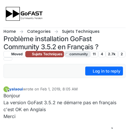
Skip to content
Home
Categories
Sujets Techniques
Problème installation GoFast
Community 3.5.2 en Français ?
Moved
Sujets Techniques
community
11
4
2.7k
2
Log in to reply
yalaoui
wrote on
Feb 1, 2019, 8:05 AM
Y
last edited by cpotter
Feb 4, 2019, 11:28 PM
Offline
Bonjour
La version GoFast 3.5.2 ne démarre pas en français
c'est OK en Anglais
Merci
1