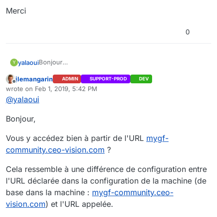
Merci
0
Bonjour
yalaoui
Y
Après installation de la nouvelle VM l'affichage n'est
jlemangarin
ADMIN
SUPPORT-PROD
DEV
plus bon
Merci
Offline
wrote on
Feb 1, 2019, 5:42 PM
last edited by jlemangarin
Feb 4, 2019, 11:13 AM
@
yalaoui
Bonjour,
Vous y accédez bien à partir de l'URL
mygf-
community.ceo-vision.com
?
J'ai eu une erreur sur Drupal qui est parti
Cela ressemble à une différence de configuration entre
l'URL déclarée dans la configuration de la machine (de
base dans la machine :
mygf-community.ceo-
vision.com
) et l'URL appelée.