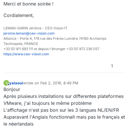
Merci et bonne soirée !
Cordialement,
LEMAN-GARIN Jérôme - CEO-Vision IT
jerome.leman@ceo-vision.com
Alliance - Porte A, 178 rue des Frères Lumière 74160 Archamps
Technopole, FRANCE
+33 (0) 811 693 111 et depuis l'étranger +33 (0) 972 236 057
https://www.ceo-vision.com
1
yalaoui
wrote on
Feb 2, 2019, 8:49 PM
Y
last edited by
Offline
Bonjour
Après plusieurs installations sur differentes plateformes
VMware, j'ai toujours le même problème
L'affichage n'est pas bon sur les 3 langues NL/EN/FR
Auparavant l'Anglais fonctionnait mais pas le français et
le néerlandais