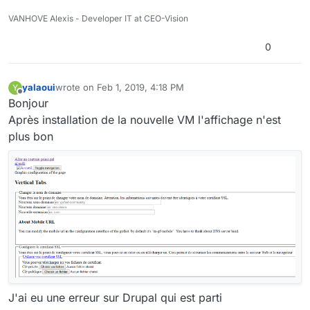
VANHOVE Alexis - Developer IT at CEO-Vision
0
yalaoui
wrote on
Feb 1, 2019, 4:18 PM
Y
last edited by
Offline
Bonjour
Après installation de la nouvelle VM l'affichage n'est
plus bon
J'ai eu une erreur sur Drupal qui est parti