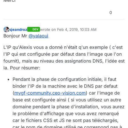
0
sjeandroz
wrote on
Feb 4, 2019, 10:03 AM
DEV
last edited by
Offline
Bonjour Mr
@
yalaoui
L'IP qu'Alexis vous a donné n'était q'un exemple ( c'est
l'IP qui est configurée par défaut dans l'image que l'on
fournit), mais au niveau des assignations DNS, l'idée est
la. Pour résumer:
Pendant la phase de configuration initiale, il faut
binder l'IP de la machine avec le DNS par defaut
(
mygf-community.ceo-vision.com
) car l'image de
base est configurée ainsi ( si vous utilisez un autre
domaine pendant la phase d'installation, vous aurez
le problème d'affichage que vous avez remarqué
car le fichiers CSS et JS ne sont pas téléchargés,
car le nom de domaine utilisé ne correspond pas à