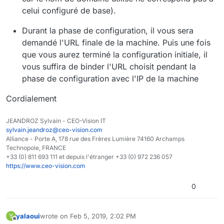
celui configuré de base).
Durant la phase de configuration, il vous sera
demandé l'URL finale de la machine. Puis une fois
que vous aurez terminé la configuration initiale, il
vous suffira de binder l'URL choisit pendant la
phase de configuration avec l'IP de la machine
Cordialement
JEANDROZ Sylvain - CEO-Vision IT
sylvain.jeandroz@ceo-vision.com
Alliance - Porte A, 178 rue des Frères Lumière 74160 Archamps
Technopole, FRANCE
+33 (0) 811 693 111 et depuis l'étranger +33 (0) 972 236 057
https://www.ceo-vision.com
0
yalaoui
wrote on
Feb 5, 2019, 2:02 PM
Y
last edited by
Offline